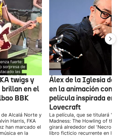
FKA twigs y
Álex de la Iglesia debutará
brillan en el
en la animación con una
ilbao BBK
película inspirada en
Lovecraft
 de Alcalá Norte y
La película, que se titulará 'Ages of
lvin Harris, FKA
Madness: The Howling of the Jinn',
ez han marcado el
girará alrededor del 'Necronomicón', 
 música en la
libro ficticio recurrente en los relatos