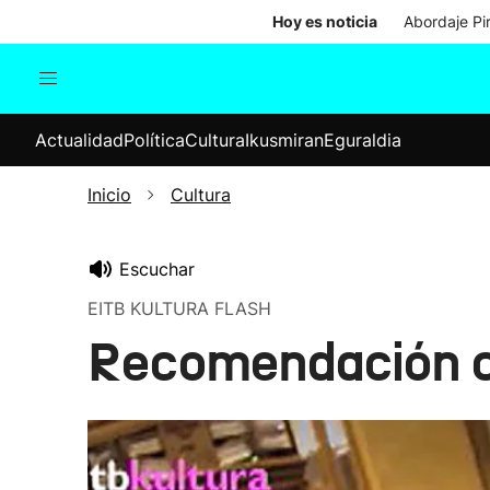
Hoy es noticia
Abordaje Pi
Actualidad
Política
Cul
Actualidad
Política
Cultura
Ikusmiran
Eguraldia
Sociedad
Elecciones
Economía
Inicio
Cultura
Internacional
Escuchar
EITB KULTURA FLASH
Recomendación cu