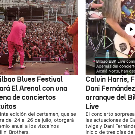
ilbao Blues Festival
Calvin Harris, 
nará El Arenal con una
Dani Fernández 
ena de conciertos
arranque del B
tuitos
Live
inta edición del certamen, que se
El concierto sorpresa
ra del 24 al 26 de julio, otorgará
las actuaciones de Ca
emio anual a los vizcaínos
twigs y Dani Fernánd
lin' Brothers.
inicio de tres días de