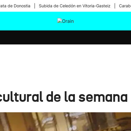
|
|
rata de Donostia
Subida de Celedón en Vitoria-Gasteiz
Carabe
tura
Ikusmiran
Egural
Salud
Tecnología
ltural de la semana