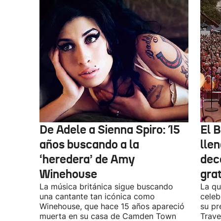
De Adele a Sienna Spiro: 15
El B
años buscando a la
lle
‘heredera’ de Amy
dec
Winehouse
gra
La música británica sigue buscando
La qu
una cantante tan icónica como
celeb
Winehouse, que hace 15 años apareció
su pr
muerta en su casa de Camden Town
Travel