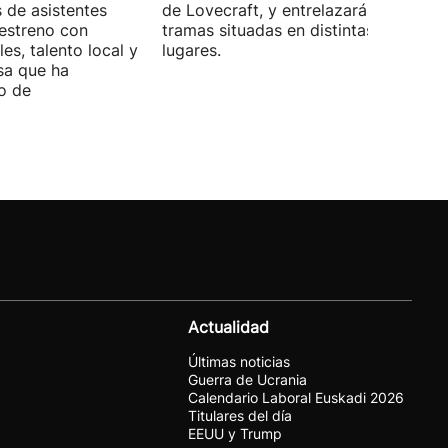
s de asistentes
de Lovecraft, y entrelazará varias
 estreno con
tramas situadas en distintas épocas y
es, talento local y
lugares.
sa que ha
o de
Actualidad
Últimas noticias
Guerra de Ucrania
Calendario Laboral Euskadi 2026
Titulares del día
EEUU y Trump