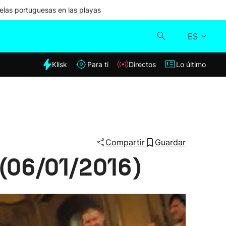
las portuguesas en las playas
ES
dia
Klisk
Para ti
Directos
Lo último
Klisk
Directos
Para ti
Compartir
Guardar
 (06/01/2016)
Lo último