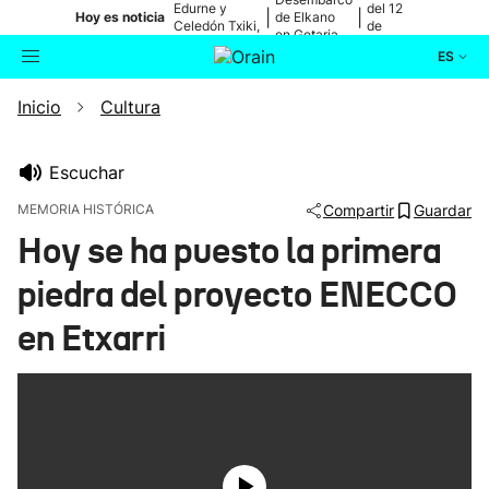
Edurne y
del 12
|
|
Hoy es noticia
de Elkano
Celedón Txiki,
de
en Getaria
en directo
agosto
ES
Inicio
Cultura
Actualidad
Buscador
Política
Escuchar
MEMORIA HISTÓRICA
Compartir
Guardar
Cultura
Hoy se ha puesto la primera
piedra del proyecto ENECCO
Ikusmiran
en Etxarri
Eguraldia