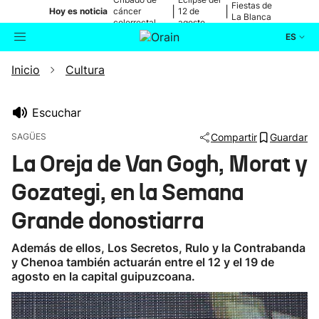
Fiestas de
|
|
Hoy es noticia
cáncer
12 de
La Blanca
colorrectal
agosto
ES
Inicio
Cultura
Actualidad
Buscador
Política
Escuchar
SAGÜES
Compartir
Guardar
Cultura
La Oreja de Van Gogh, Morat y
Gozategi, en la Semana
Ikusmiran
Grande donostiarra
Eguraldia
Además de ellos, Los Secretos, Rulo y la Contrabanda
y Chenoa también actuarán entre el 12 y el 19 de
agosto en la capital guipuzcoana.