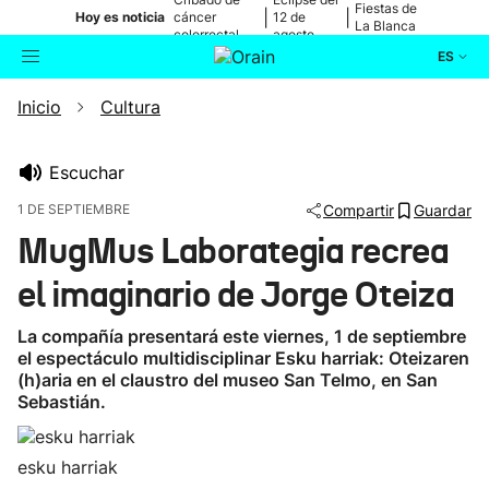
Fiestas de
|
|
Hoy es noticia
cáncer
12 de
La Blanca
colorrectal
agosto
ES
Inicio
Cultura
Actualidad
Buscador
Política
Escuchar
1 DE SEPTIEMBRE
Compartir
Guardar
Cultura
MugMus Laborategia recrea
el imaginario de Jorge Oteiza
Ikusmiran
La compañía presentará este viernes, 1 de septiembre
Eguraldia
el espectáculo multidisciplinar Esku harriak: Oteizaren
(h)aria en el claustro del museo San Telmo, en San
Sebastián.
esku harriak