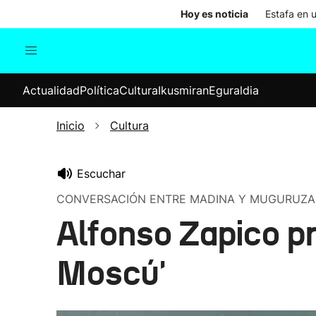
Hoy es noticia
Estafa en 
Actualidad
Política
Cul
Actualidad
Política
Cultura
Ikusmiran
Eguraldia
Sociedad
Elecciones
Economía
Inicio
Cultura
Internacional
Escuchar
CONVERSACIÓN ENTRE MADINA Y MUGURUZA
Alfonso Zapico p
Moscú'