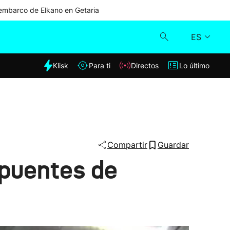
mbarco de Elkano en Getaria
ES
dia
Klisk
Para ti
Directos
Lo último
Klisk
Directos
Para ti
Compartir
Guardar
 puentes de
Lo último