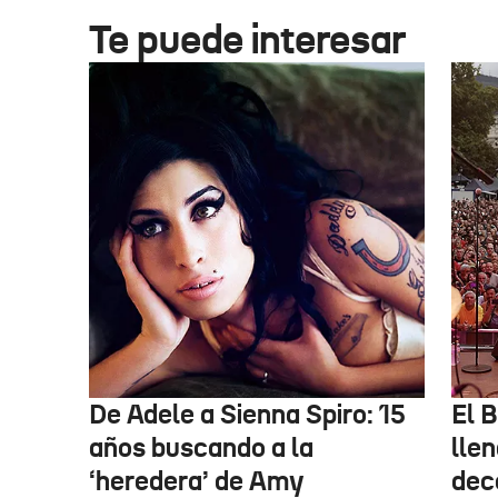
Te puede interesar
De Adele a Sienna Spiro: 15
El B
años buscando a la
lle
‘heredera’ de Amy
dec