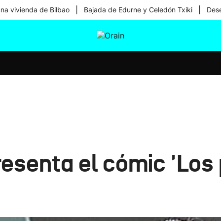
|
|
una vivienda de Bilbao
Bajada de Edurne y Celedón Txiki
Dese
tura
Ikusmiran
Egural
Salud
Tecnología
resenta el cómic 'Los