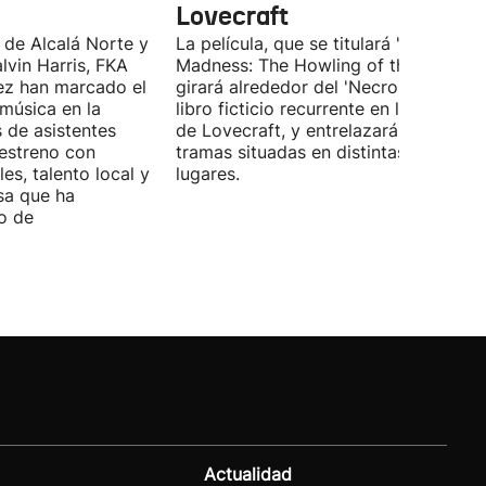
Lovecraft
 de Alcalá Norte y
La película, que se titulará 'Ages of
lvin Harris, FKA
Madness: The Howling of the Jinn',
ez han marcado el
girará alrededor del 'Necronomicón', 
 música en la
libro ficticio recurrente en los relatos
s de asistentes
de Lovecraft, y entrelazará varias
 estreno con
tramas situadas en distintas épocas y
es, talento local y
lugares.
sa que ha
o de
Actualidad