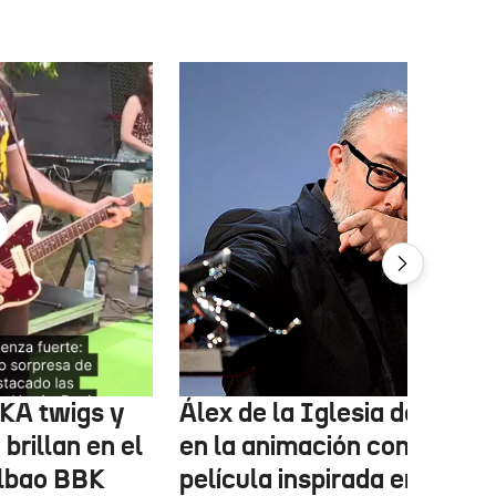
FKA twigs y
Álex de la Iglesia debutará
brillan en el
en la animación con una
ilbao BBK
película inspirada en