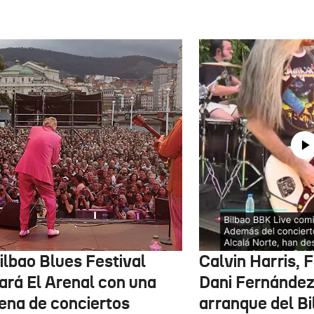
ilbao Blues Festival
Calvin Harris, 
nará El Arenal con una
Dani Fernández 
ena de conciertos
arranque del B