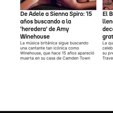
De Adele a Sienna Spiro: 15
El B
años buscando a la
lle
‘heredera’ de Amy
dec
Winehouse
gra
La música británica sigue buscando
La qu
una cantante tan icónica como
celeb
Winehouse, que hace 15 años apareció
su pr
muerta en su casa de Camden Town
Travel