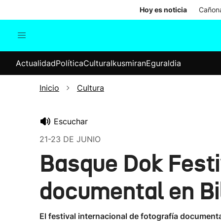
Hoy es noticia
Cañona
Actualidad
Política
Cul
Actualidad
Política
Cultura
Ikusmiran
Eguraldia
Sociedad
Elecciones
Economía
Inicio
Cultura
Internacional
Escuchar
21-23 DE JUNIO
Basque Dok Festiv
documental en Bi
El festival internacional de fotografía documental