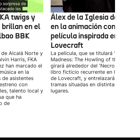
FKA twigs y
Álex de la Iglesia debutará
brillan en el
en la animación con una
ilbao BBK
película inspirada en
Lovecraft
 de Alcalá Norte y
La película, que se titulará 'Ages of
lvin Harris, FKA
Madness: The Howling of the Jinn',
ez han marcado el
girará alrededor del 'Necronomicón', 
 música en la
libro ficticio recurrente en los relatos
s de asistentes
de Lovecraft, y entrelazará varias
 estreno con
tramas situadas en distintas épocas y
es, talento local y
lugares.
sa que ha
o de