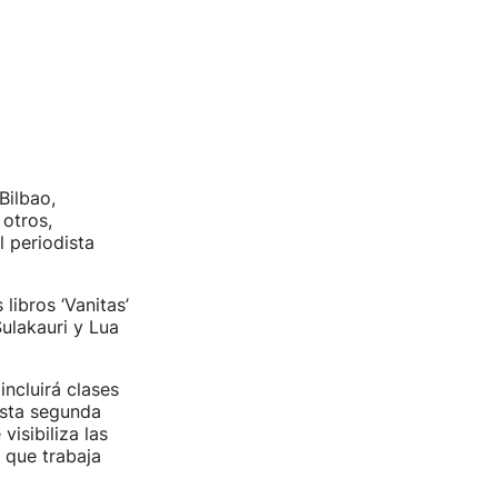
Bilbao,
 otros,
l periodista
libros ‘Vanitas’
ulakauri y Lua
incluirá clases
esta segunda
isibiliza las
 que trabaja