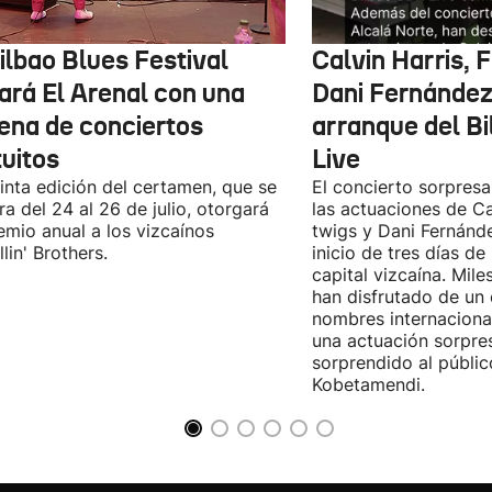
ilbao Blues Festival
Calvin Harris, 
nará El Arenal con una
Dani Fernández 
ena de conciertos
arranque del B
tuitos
Live
inta edición del certamen, que se
El concierto sorpresa
ra del 24 al 26 de julio, otorgará
las actuaciones de Ca
emio anual a los vizcaínos
twigs y Dani Fernánd
lin' Brothers.
inicio de tres días de
capital vizcaína. Mile
han disfrutado de un
nombres internacional
una actuación sorpre
sorprendido al públic
Kobetamendi.