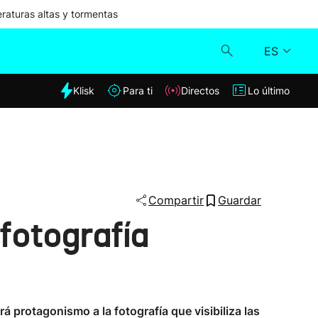
aturas altas y tormentas
ES
dia
Klisk
Para ti
Directos
Lo último
Klisk
Directos
Para ti
Compartir
Guardar
fotografía
Lo último
rá protagonismo a la fotografía que visibiliza las