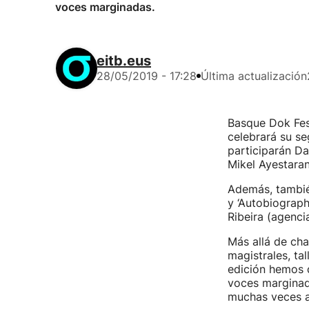
voces marginadas.
eitb.eus
28/05/2019 - 17:28
Última actualización
Basque Dok Fest
celebrará su se
participarán Da
Mikel Ayestaran
Además, también
y ‘Autobiograph
Ribeira (agenc
Más allá de cha
magistrales, ta
edición hemos q
voces marginada
muchas veces al