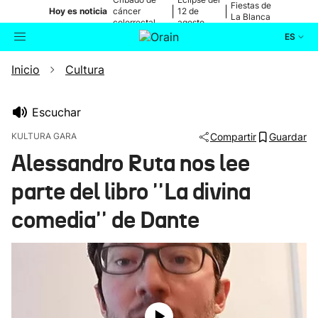
Fiestas de
|
|
Hoy es noticia
cáncer
12 de
La Blanca
colorrectal
agosto
ES
Inicio
Cultura
Actualidad
Buscador
Política
Escuchar
KULTURA GARA
Compartir
Guardar
Cultura
Alessandro Ruta nos lee
parte del libro ''La divina
Ikusmiran
comedia'' de Dante
Eguraldia