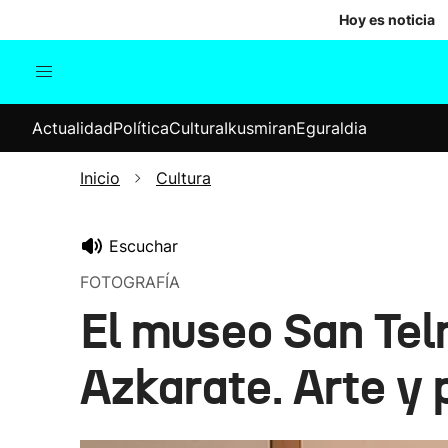
Hoy es noticia
Actualidad
Política
Cul
Actualidad
Política
Cultura
Ikusmiran
Eguraldia
Sociedad
Elecciones
Economía
Inicio
Cultura
Internacional
Escuchar
FOTOGRAFÍA
El museo San Telm
Azkarate. Arte y p