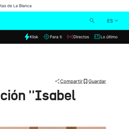
stas de La Blanca
ES
dia
Klisk
Para ti
Directos
Lo último
Klisk
Directos
Para ti
Compartir
Guardar
ción ''Isabel
Lo último