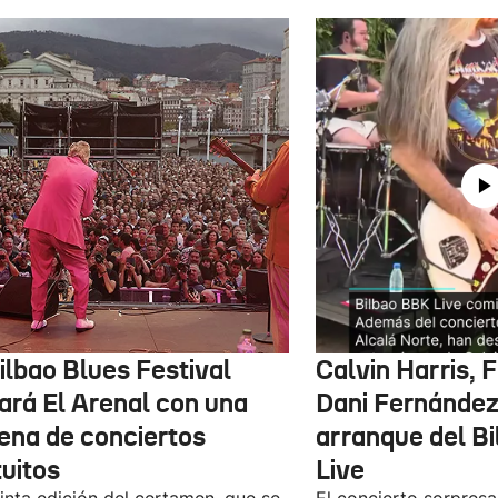
ilbao Blues Festival
Calvin Harris, 
nará El Arenal con una
Dani Fernández 
ena de conciertos
arranque del B
tuitos
Live