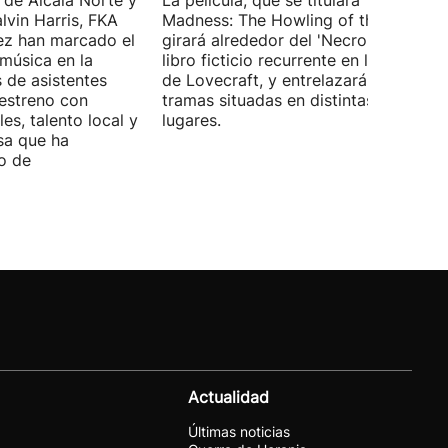
 de Alcalá Norte y
La película, que se titulará 'Ages of
lvin Harris, FKA
Madness: The Howling of the Jinn',
ez han marcado el
girará alrededor del 'Necronomicón', 
 música en la
libro ficticio recurrente en los relatos
s de asistentes
de Lovecraft, y entrelazará varias
 estreno con
tramas situadas en distintas épocas y
es, talento local y
lugares.
sa que ha
o de
Actualidad
Últimas noticias