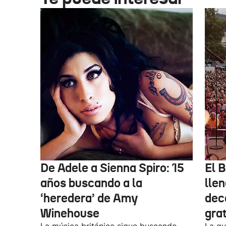
De Adele a Sienna Spiro: 15
El B
años buscando a la
lle
‘heredera’ de Amy
dec
Winehouse
gra