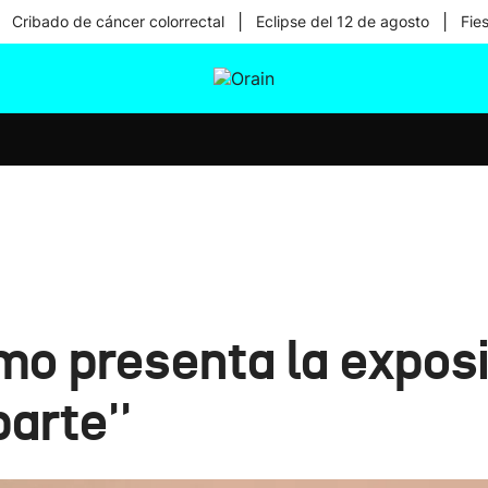
|
|
Cribado de cáncer colorrectal
Eclipse del 12 de agosto
Fie
tura
Ikusmiran
Egural
Salud
Tecnología
o presenta la exposi
arte''