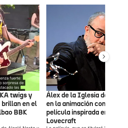
FKA twigs y
Álex de la Iglesia debutará
brillan en el
en la animación con una
ilbao BBK
película inspirada en
Lovecraft