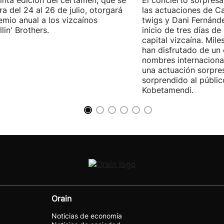
inta edición del certamen, que se
El concierto sorpresa
ra del 24 al 26 de julio, otorgará
las actuaciones de Ca
emio anual a los vizcaínos
twigs y Dani Fernánd
lin' Brothers.
inicio de tres días de
capital vizcaína. Mile
han disfrutado de un
nombres internacional
una actuación sorpre
sorprendido al públic
Kobetamendi.
Orain
Noticias de economía