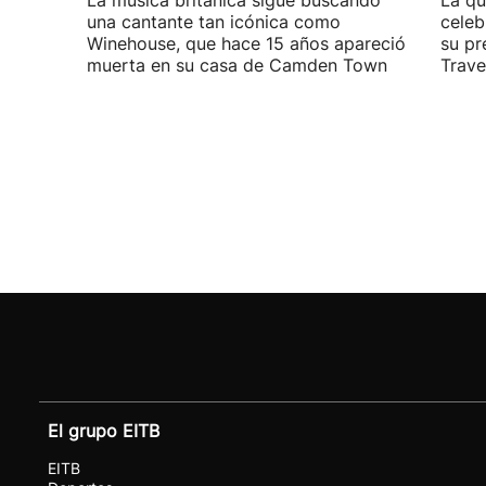
La música británica sigue buscando
La qu
una cantante tan icónica como
celeb
Winehouse, que hace 15 años apareció
su pr
muerta en su casa de Camden Town
Travel
El grupo EITB
EITB