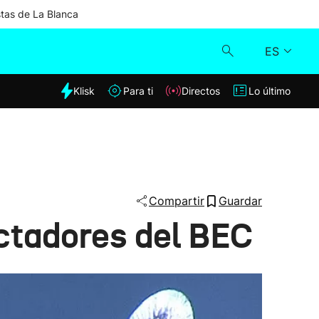
stas de La Blanca
ES
dia
Klisk
Para ti
Directos
Lo último
Klisk
Directos
Para ti
Compartir
Guardar
ctadores del BEC
Lo último