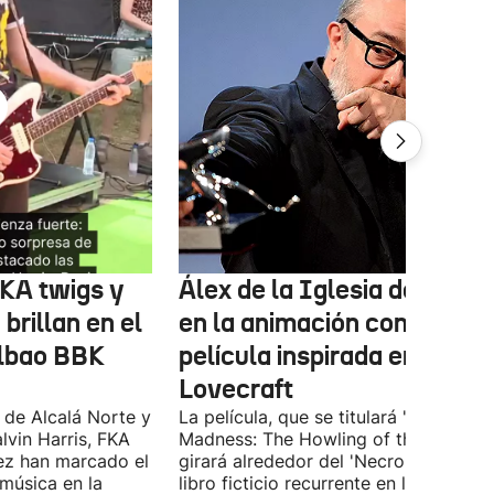
FKA twigs y
Álex de la Iglesia debutará
brillan en el
en la animación con una
ilbao BBK
película inspirada en
Lovecraft
 de Alcalá Norte y
La película, que se titulará 'Ages of
lvin Harris, FKA
Madness: The Howling of the Jinn',
ez han marcado el
girará alrededor del 'Necronomicón', 
 música en la
libro ficticio recurrente en los relatos