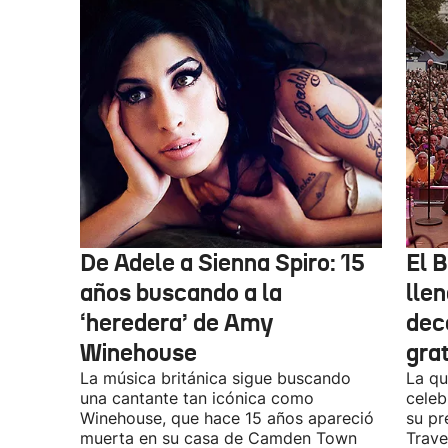
De Adele a Sienna Spiro: 15
El B
años buscando a la
lle
‘heredera’ de Amy
dec
Winehouse
gra
La música británica sigue buscando
La qu
una cantante tan icónica como
celeb
Winehouse, que hace 15 años apareció
su pr
muerta en su casa de Camden Town
Travel