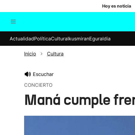
Hoy es noticia
Actualidad
Política
Cul
Actualidad
Política
Cultura
Ikusmiran
Eguraldia
Sociedad
Elecciones
Economía
Inicio
Cultura
Internacional
Escuchar
CONCIERTO
Maná cumple fren