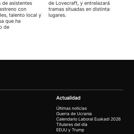
s de asistentes
de Lovecraft, y entrelazará varias
 estreno con
tramas situadas en distintas épocas y
es, talento local y
lugares.
sa que ha
o de
Actualidad
Últimas noticias
Guerra de Ucrania
Calendario Laboral Euskadi 2026
Titulares del día
EEUU y Trump