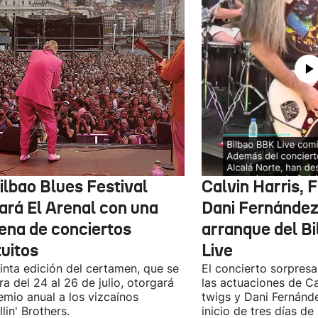
ilbao Blues Festival
Calvin Harris, 
nará El Arenal con una
Dani Fernández 
ena de conciertos
arranque del B
tuitos
Live
inta edición del certamen, que se
El concierto sorpresa
ra del 24 al 26 de julio, otorgará
las actuaciones de Ca
emio anual a los vizcaínos
twigs y Dani Fernánd
lin' Brothers.
inicio de tres días de