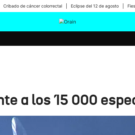
|
|
Cribado de cáncer colorrectal
Eclipse del 12 de agosto
Fie
tura
Ikusmiran
Egural
Salud
Tecnología
te a los 15 000 espe