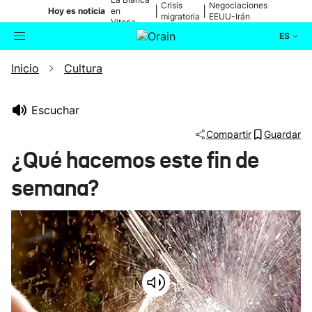
Crisis
Negociaciones
|
|
Hoy es noticia
en
migratoria
EEUU-Irán
Vitoria-
Gasteiz
ES
Inicio
Cultura
Actualidad
Buscador
Política
Escuchar
Compartir
Guardar
Cultura
¿Qué hacemos este fin de
semana?
Ikusmiran
Eguraldia