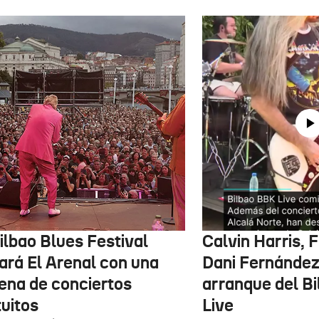
ilbao Blues Festival
Calvin Harris, 
nará El Arenal con una
Dani Fernández 
ena de conciertos
arranque del B
tuitos
Live