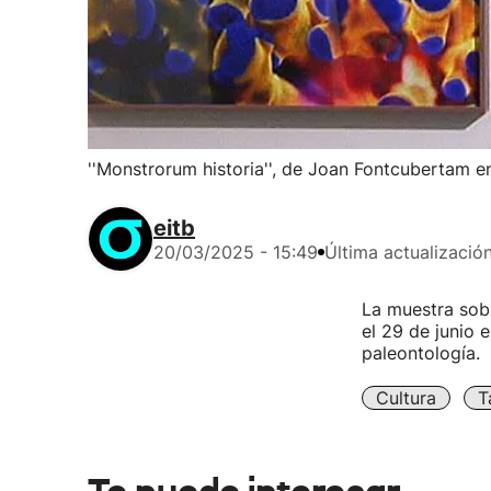
''Monstrorum historia'', de Joan Fontcubertam 
eitb
20/03/2025 - 15:49
Última actualizació
La muestra sobr
el 29 de junio 
paleontología.
Cultura
T