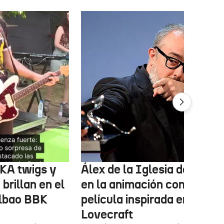
FKA twigs y
Álex de la Iglesia debutará
brillan en el
en la animación con una
ilbao BBK
película inspirada en
Lovecraft