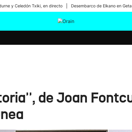
|
urne y Celedón Txiki, en directo
Desembarco de Elkano en Geta
tura
Ikusmiran
Egural
Salud
Tecnología
toria'', de Joan Font
unea