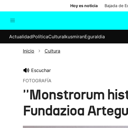
Hoy es noticia
Bajada de Ed
Actualidad
Política
Cul
Actualidad
Política
Cultura
Ikusmiran
Eguraldia
Sociedad
Elecciones
Economía
Inicio
Cultura
Internacional
Escuchar
FOTOGRAFÍA
''Monstrorum his
Fundazioa Arteg