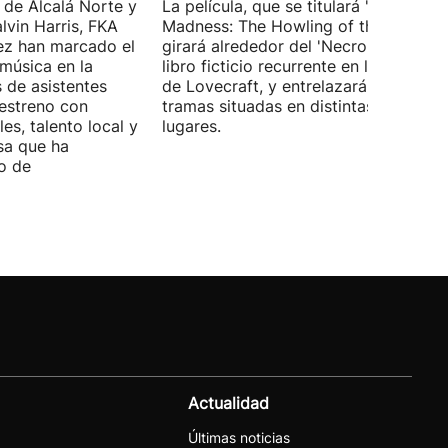
 de Alcalá Norte y
La película, que se titulará 'Ages of
lvin Harris, FKA
Madness: The Howling of the Jinn',
ez han marcado el
girará alrededor del 'Necronomicón', 
 música en la
libro ficticio recurrente en los relatos
s de asistentes
de Lovecraft, y entrelazará varias
 estreno con
tramas situadas en distintas épocas y
es, talento local y
lugares.
sa que ha
o de
Actualidad
Últimas noticias