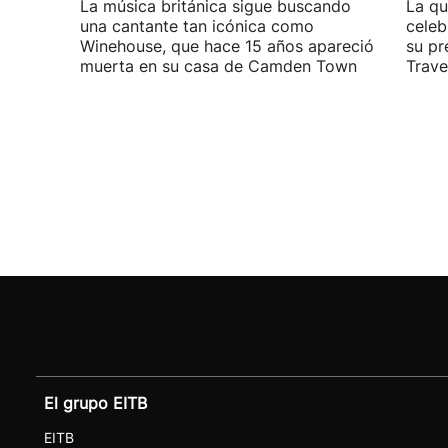
La música británica sigue buscando
La qu
una cantante tan icónica como
celeb
Winehouse, que hace 15 años apareció
su pr
muerta en su casa de Camden Town
Travel
El grupo EITB
EITB