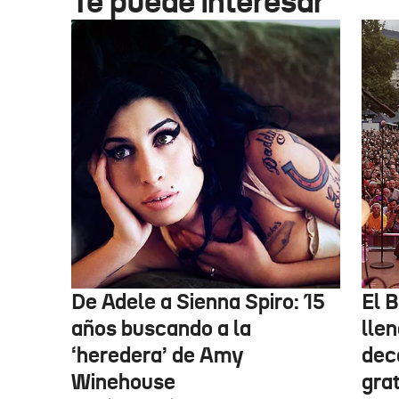
Te puede interesar
De Adele a Sienna Spiro: 15
El B
años buscando a la
lle
‘heredera’ de Amy
dec
Winehouse
gra