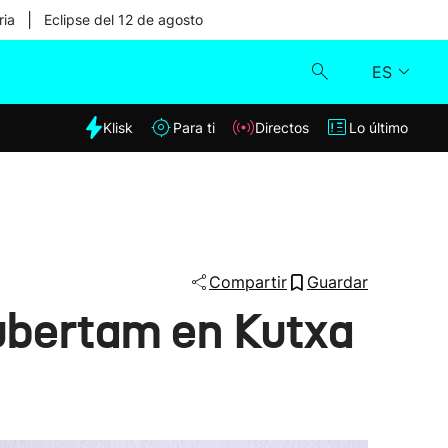
|
ria
Eclipse del 12 de agosto
ES
dia
Klisk
Para ti
Directos
Lo último
Klisk
Directos
Para ti
Compartir
Guardar
cubertam en Kutxa
Lo último