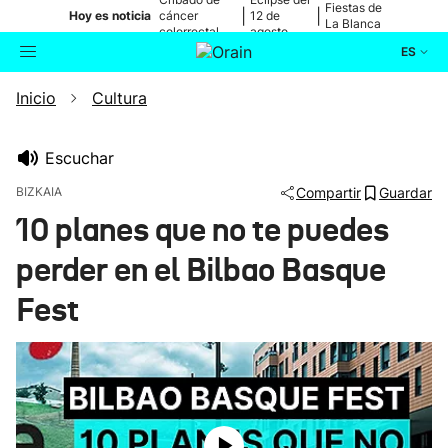
Fiestas de
|
|
Hoy es noticia
cáncer
12 de
La Blanca
colorrectal
agosto
ES
Inicio
Cultura
Actualidad
Buscador
Política
Escuchar
BIZKAIA
Compartir
Guardar
Cultura
10 planes que no te puedes
perder en el Bilbao Basque
Ikusmiran
Fest
Eguraldia