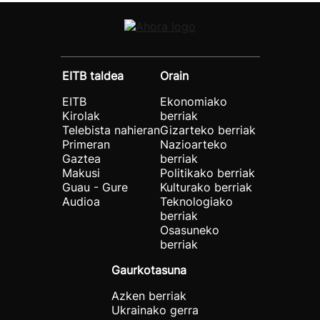
EITB taldea
Orain
EITB
Ekonomiako
Kirolak
berriak
Telebista nahieran
Gizarteko berriak
Primeran
Nazioarteko
Gaztea
berriak
Makusi
Politikako berriak
Guau - Gure
Kulturako berriak
Audioa
Teknologiako
berriak
Osasuneko
berriak
Gaurkotasuna
Azken berriak
Ukrainako gerra