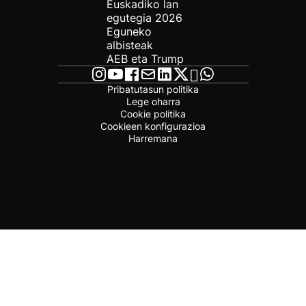
Euskadiko lan
egutegia 2026
Eguneko
albisteak
AEB eta Trump
Pribatutasun politika
Lege oharra
Cookie politika
Cookieen konfigurazioa
Harremana