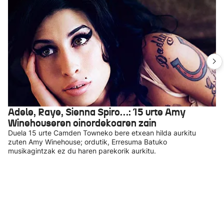
Adele, Raye, Sienna Spiro…: 15 urte Amy
Winehouseren oinordekoaren zain
Duela 15 urte Camden Towneko bere etxean hilda aurkitu
zuten Amy Winehouse; ordutik, Erresuma Batuko
musikagintzak ez du haren parekorik aurkitu.