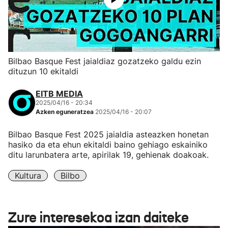
Bilbao Basque Fest jaialdiaz gozatzeko galdu ezin
dituzun 10 ekitaldi
EITB MEDIA
2025/04/16 - 20:34
Azken eguneratzea
2025/04/16 - 20:07
Bilbao Basque Fest 2025 jaialdia asteazken honetan
hasiko da eta ehun ekitaldi baino gehiago eskainiko
ditu larunbatera arte, apirilak 19, gehienak doakoak.
Kultura
Bilbo
Zure interesekoa izan daiteke