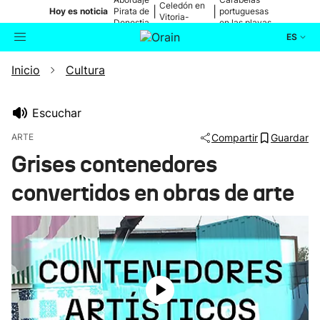
Celedón en
|
|
Hoy es noticia
Pirata de
portuguesas
Vitoria-
Donostia
en las playas
Gasteiz
ES
Inicio
Cultura
Actualidad
Buscador
Política
Escuchar
ARTE
Compartir
Guardar
Cultura
Grises contenedores
convertidos en obras de arte
Ikusmiran
Eguraldia