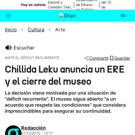
Edurne y
del 12
|
|
Hoy es noticia
de Elkano
Celedón Txiki,
de
en Getaria
en directo
agosto
ES
Inicio
Cultura
Arte
Actualidad
Buscador
Política
Escuchar
ANTE EL DÉFICIT RECURRENTE
Compartir
Guardar
Cultura
Chillida Leku anuncia un ERE
y el cierre del museo
Ikusmiran
La decisión viene motivada por una situación de
Eguraldia
''déficit recurrente''. El museo sigue abierto ''a un
acuerdo que respete las condiciones'' que considera
imprescindibles para asegurar su continuidad.
Redacción
01/12/2010 - 12:17