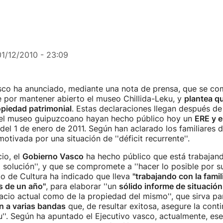
01/12/2010 - 23:09
sco ha anunciado, mediante una nota de prensa, que se c
e por mantener abierto el museo Chillida-Leku, y
plantea qu
opiedad patrimonial
. Estas declaraciones llegan después de
el museo guipuzcoano hayan hecho público hoy un
ERE y el
 del 1 de enero de 2011. Según han aclarado los familiares de
otivada por una situación de ''déficit recurrente''.
io, el
Gobierno Vasco
ha hecho público que está trabajand
a solución'', y que se compromete a ''hacer lo posible por su
o de Cultura ha indicado que lleva
''trabajando con la famil
 de un año''
, para elaborar ''un
sólido informe de situación
acio actual como de la propiedad del mismo'', que sirva pa
n a varias bandas
que, de resultar exitosa, asegure la conti
u''. Según ha apuntado el Ejecutivo vasco, actualmente, es