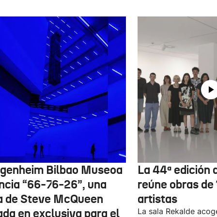
genheim Bilbao Museoa
La 44ª edición d
ncia “66-76-26”, una
reúne obras de
a de Steve McQueen
artistas
ada en exclusiva para el
La sala Rekalde acog