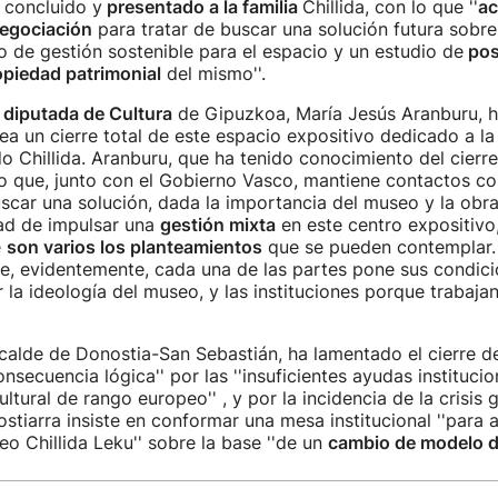
 concluido y
presentado a la familia
Chillida, con lo que ''
ac
negociación
para tratar de buscar una solución futura sobr
 de gestión sostenible para el espacio y un estudio de
pos
opiedad patrimonia
l
del mismo''.
a
diputada de Cultura
de Gipuzkoa, María Jesús Aranburu, 
ea un cierre total de este espacio expositivo dedicado a la
o Chillida. Aranburu, que ha tenido conocimiento del cierre
o que, junto con el Gobierno Vasco, mantiene contactos con
uscar una solución, dada la importancia del museo y la obr
dad de impulsar una
gestión mixta
en este centro expositivo
e
son varios los planteamientos
que se pueden contemplar.
, evidentemente, cada una de las partes pone sus condicio
 la ideología del museo, y las instituciones porque trabaja
lcalde de Donostia-San Sebastián, ha lamentado el cierre de
nsecuencia lógica'' por las ''insuficientes ayudas institucio
tural de rango europeo'' , y por la incidencia de la crisis g
ostiarra insiste en conformar una mesa institucional ''para
eo Chillida Leku'' sobre la base ''de un
cambio de modelo d