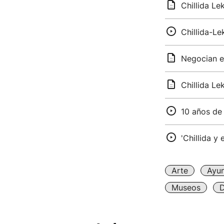
Chillida Le
Chillida-Le
Negocian el
Chillida Le
10 años de 
'Chillida y 
Arte
Ayun
Museos
D