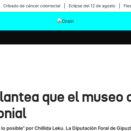
|
|
Cribado de cáncer colorrectal
Eclipse del 12 de agosto
Fie
tura
Ikusmiran
Egural
Salud
Tecnología
lantea que el museo 
onial
lo posible'' por Chillida Leku. La Diputación Foral de Gipuz