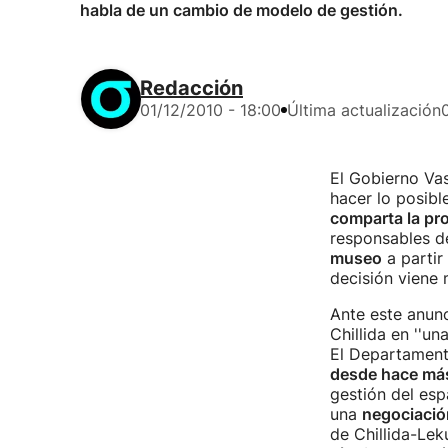
habla de un cambio de modelo de gestión.
Redacción
01/12/2010 - 18:00
Última actualización
El Gobierno Va
hacer lo posibl
comparta la pr
responsables d
museo
a partir
decisión viene m
Ante este anunc
Chillida en ''un
El Departament
desde hace más
gestión del esp
una
negociació
de Chillida-Lek