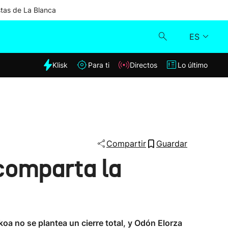
stas de La Blanca
ES
dia
Klisk
Para ti
Directos
Lo último
Klisk
Directos
Para ti
Compartir
Guardar
comparta la
Lo último
koa no se plantea un cierre total, y Odón Elorza