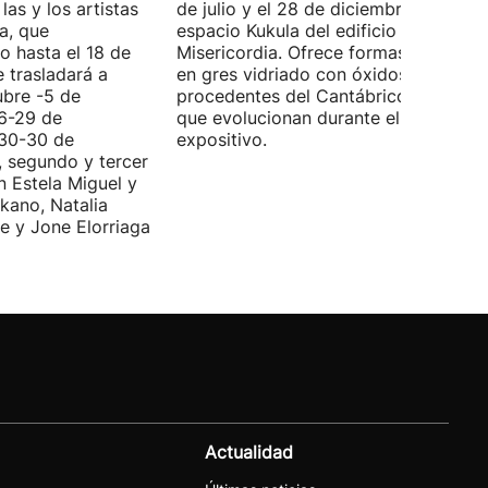
las y los artistas
de julio y el 28 de diciembre en el
a, que
espacio Kukula del edificio
o hasta el 18 de
Misericordia. Ofrece formas realizada
e trasladará a
en gres vidriado con óxidos y algas
ubre -5 de
procedentes del Cantábrico, material
(6-29 de
que evolucionan durante el periodo
(30-30 de
expositivo.
, segundo y tercer
n Estela Miguel y
kano, Natalia
e y Jone Elorriaga
Actualidad