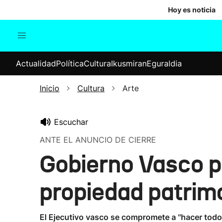
Hoy es noticia
Actualidad
Política
Cul
Actualidad
Política
Cultura
Ikusmiran
Eguraldia
Sociedad
Elecciones
Economía
Inicio
Cultura
Arte
Internacional
Escuchar
ANTE EL ANUNCIO DE CIERRE
Gobierno Vasco p
propiedad patrim
El Ejecutivo vasco se compromete a ''hacer todo 