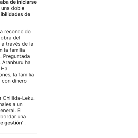
aba de iniciarse
e una doble
ibilidades de
ha reconocido
 obra del
 a través de la
 la familia
a. Preguntada
, Aranburu ha
 Ha
nes, la familia
n con dinero
 Chillida-Leku.
nales a un
eneral. El
 abordar una
e gestión
''.