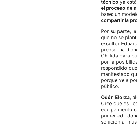
técnico
ya está
el proceso de 
base: un modelo
compartir la pr
Por su parte, l
que no se plant
escultor Eduard
prensa, ha dich
Chillida para b
por la posibili
respondido qu
manifestado que
porque vela por
público.
Odón Elorza
, a
Cree que es ''co
equipamiento cul
primer edil don
solución al mus