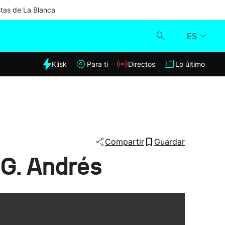
stas de La Blanca
ES
dia
Klisk
Para ti
Directos
Lo último
Klisk
Directos
Para ti
Compartir
Guardar
 G. Andrés
Lo último