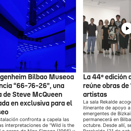
genheim Bilbao Museoa
La 44ª edición d
ncia “66-76-26”, una
reúne obras de
a de Steve McQueen
artistas
ada en exclusiva para el
La sala Rekalde acog
itinerante de apoyo a 
seo
emergentes de Bizkai
stalación confronta a capela las
permanecerá en Bilba
as interpretaciones de “Wild is the
octubre. Desde allí, s