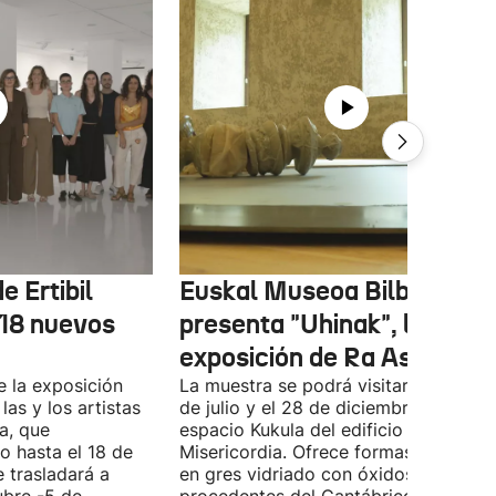
e Ertibil
Euskal Museoa Bilbao
 18 nuevos
presenta "Uhinak", la nuev
exposición de Ra Asensi
e la exposición
La muestra se podrá visitar entre el 8
las y los artistas
de julio y el 28 de diciembre en el
a, que
espacio Kukula del edificio
o hasta el 18 de
Misericordia. Ofrece formas realizada
e trasladará a
en gres vidriado con óxidos y algas