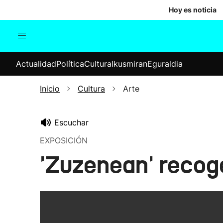
Hoy es noticia
Actualidad
Política
Cul
Actualidad
Política
Cultura
Ikusmiran
Eguraldia
Sociedad
Elecciones
Economía
Inicio
Cultura
Arte
Internacional
Escuchar
EXPOSICIÓN
'Zuzenean' recog