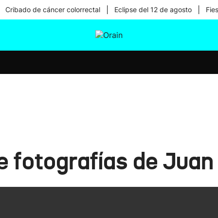
|
|
Cribado de cáncer colorrectal
Eclipse del 12 de agosto
Fie
tura
Ikusmiran
Egural
Salud
Tecnología
e fotografías de Juan