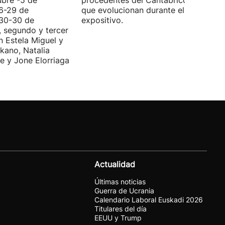
ubre -5 de
procedentes del Cantábrico, material
(6-29 de
que evolucionan durante el periodo
(30-30 de
expositivo.
, segundo y tercer
n Estela Miguel y
kano, Natalia
e y Jone Elorriaga
Actualidad
Últimas noticias
Guerra de Ucrania
Calendario Laboral Euskadi 2026
Titulares del día
EEUU y Trump