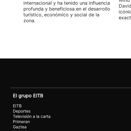
Wind"
internacional y ha tenido una influencia
David
profunda y beneficiosa en el desarrollo
icóni
turístico, económico y social de la
exact
zona.
El grupo EITB
EITB
Deportes
Televisión a la carta
Primeran
Gaztea