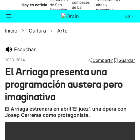
compases
|
|
Hoy es noticia
de San
altas y
de La
Sebastián
tormentas
Blanca
ES
Inicio
Cultura
Arte
Actualidad
Buscador
Política
Escuchar
2013-2014
Compartir
Guardar
Cultura
El Arriaga presenta una
programación austera pero
Ikusmiran
imaginativa
Eguraldia
El Arriaga estrenará en abril 'El juez', una ópera con
Josep Carreras como protagonista.