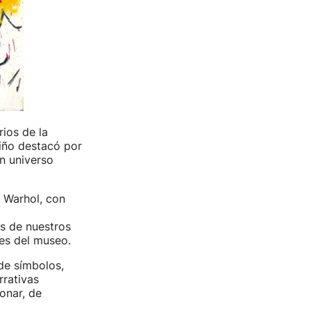
ios de la
iño destacó por
un universo
 Warhol, con
s de nuestros
les del museo.
de símbolos,
rrativas
ionar, de