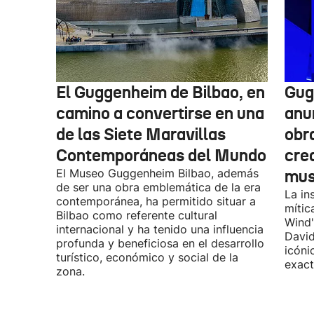
El Guggenheim de Bilbao, en
Gug
camino a convertirse en una
anu
de las Siete Maravillas
obr
Contemporáneas del Mundo
cre
El Museo Guggenheim Bilbao, además
mu
de ser una obra emblemática de la era
La in
contemporánea, ha permitido situar a
mític
Bilbao como referente cultural
Wind"
internacional y ha tenido una influencia
David
profunda y beneficiosa en el desarrollo
icóni
turístico, económico y social de la
exact
zona.