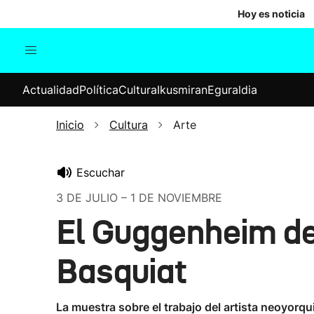
Hoy es noticia
Actualidad
Política
Cul
Actualidad
Política
Cultura
Ikusmiran
Eguraldia
Sociedad
Elecciones
Economía
Inicio
Cultura
Arte
Internacional
Escuchar
3 DE JULIO – 1 DE NOVIEMBRE
El Guggenheim de
Basquiat
La muestra sobre el trabajo del artista neoyorqu