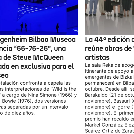
genheim Bilbao Museoa
La 44ª edición d
ncia “66-76-26”, una
reúne obras de
a de Steve McQueen
artistas
ada en exclusiva para el
La sala Rekalde acog
itinerante de apoyo a 
seo
emergentes de Bizkai
stalación confronta a capela las
permanecerá en Bilba
as interpretaciones de “Wild is the
octubre. Desde allí, s
 a cargo de Nina Simone (1966) y
Barakaldo (21 de oct
 Bowie (1976), dos versiones
noviembre), Basauri 
cas separadas por un intervalo
noviembre) e Igorre 
o de diez años.
noviembre). El primer
premio han recaído e
Markel González Elez
Suárez Ortiz de Zarat