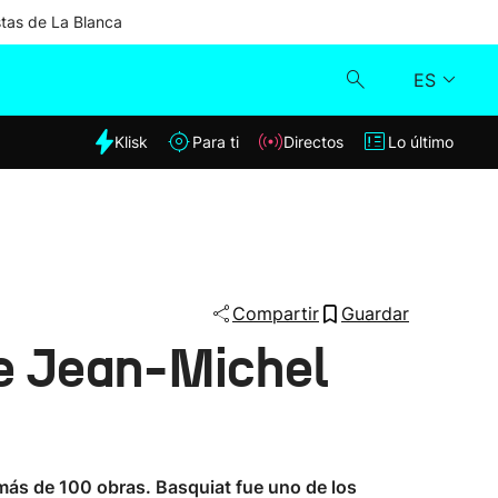
stas de La Blanca
ES
dia
Klisk
Para ti
Directos
Lo último
Klisk
Directos
Para ti
Compartir
Guardar
de Jean-Michel
Lo último
n más de 100 obras. Basquiat fue uno de los