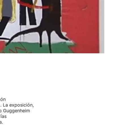
ión
. La exposición,
seo Guggenheim
ías
a.