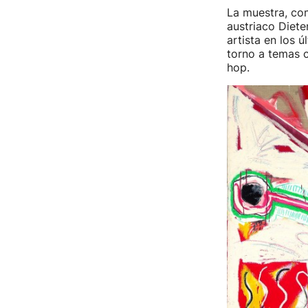
La muestra, com
austriaco Diete
artista en los 
torno a temas co
hop.