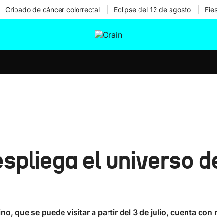
|
|
Cribado de cáncer colorrectal
Eclipse del 12 de agosto
Fie
tura
Ikusmiran
Egural
Salud
Tecnología
spliega el universo 
ino, que se puede visitar a partir del 3 de julio, cuenta co