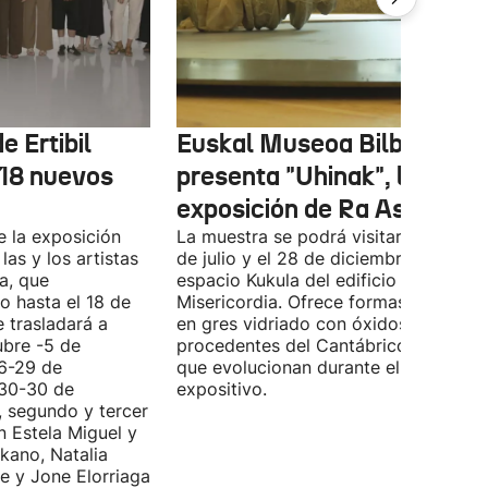
e Ertibil
Euskal Museoa Bilbao
 18 nuevos
presenta "Uhinak", la nuev
exposición de Ra Asensi
e la exposición
La muestra se podrá visitar entre el 8
las y los artistas
de julio y el 28 de diciembre en el
a, que
espacio Kukula del edificio
o hasta el 18 de
Misericordia. Ofrece formas realizada
e trasladará a
en gres vidriado con óxidos y algas
ubre -5 de
procedentes del Cantábrico, material
(6-29 de
que evolucionan durante el periodo
(30-30 de
expositivo.
, segundo y tercer
n Estela Miguel y
kano, Natalia
e y Jone Elorriaga