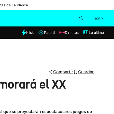
stas de La Blanca
ES
dia
Klisk
Para ti
Directos
Lo último
Klisk
Directos
Para ti
Compartir
Guardar
morará el XX
Lo último
 el que se proyectarán espectaculares juegos de