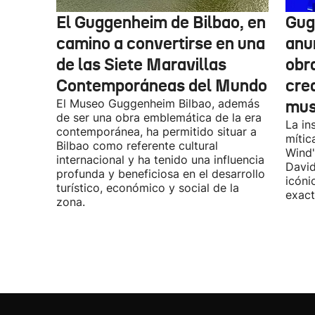
El Guggenheim de Bilbao, en
Gug
camino a convertirse en una
anu
de las Siete Maravillas
obr
Contemporáneas del Mundo
cre
El Museo Guggenheim Bilbao, además
mu
de ser una obra emblemática de la era
La in
contemporánea, ha permitido situar a
mític
Bilbao como referente cultural
Wind"
internacional y ha tenido una influencia
David
profunda y beneficiosa en el desarrollo
icóni
turístico, económico y social de la
exact
zona.