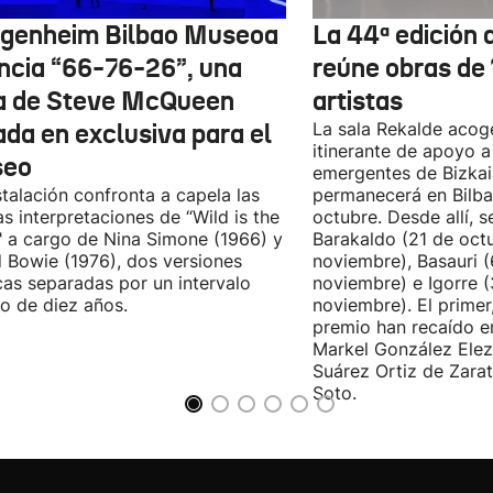
genheim Bilbao Museoa
La 44ª edición d
ncia “66-76-26”, una
reúne obras de
a de Steve McQueen
artistas
ada en exclusiva para el
La sala Rekalde acog
itinerante de apoyo a 
seo
emergentes de Bizkai
stalación confronta a capela las
permanecerá en Bilba
as interpretaciones de “Wild is the
octubre. Desde allí, s
 a cargo de Nina Simone (1966) y
Barakaldo (21 de oct
 Bowie (1976), dos versiones
noviembre), Basauri 
cas separadas por un intervalo
noviembre) e Igorre 
o de diez años.
noviembre). El primer
premio han recaído e
Markel González Elez
Suárez Ortiz de Zarat
Soto.