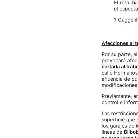
El reto, h
el espect
? Guggen
Afecciones al t
Por su parte, e
provocará afecci
cortada al tráfi
calle Hermanos
afluencia de púb
modificaciones 
Previamente, e
control e infor
Las restriccion
superficie que 
los garajes de 
líneas de
Bilbo