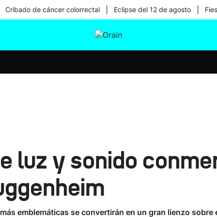
|
|
Cribado de cáncer colorrectal
Eclipse del 12 de agosto
Fie
tura
Ikusmiran
Egural
Salud
Tecnología
e luz y sonido conme
Guggenheim
es más emblemáticas se convertirán en un gran lienzo sobre