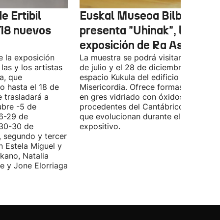
e Ertibil
Euskal Museoa Bilbao
 18 nuevos
presenta "Uhinak", la nuev
exposición de Ra Asensi
e la exposición
La muestra se podrá visitar entre el 8
las y los artistas
de julio y el 28 de diciembre en el
a, que
espacio Kukula del edificio
o hasta el 18 de
Misericordia. Ofrece formas realizada
e trasladará a
en gres vidriado con óxidos y algas
ubre -5 de
procedentes del Cantábrico, material
(6-29 de
que evolucionan durante el periodo
(30-30 de
expositivo.
, segundo y tercer
n Estela Miguel y
kano, Natalia
e y Jone Elorriaga