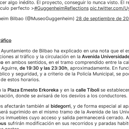
acer algo inédito. El proyecto, conseguir lo nunca visto. El r
áculo perfecto >
#GuggenheimReflections
pic.twitter.com/
heim Bilbao (@MuseoGuggenheim)
28 de septiembre de 20
ráfico
l Ayuntamiento de Bilbao ha explicado en una nota que el 
ones al tráfico y la circulación en la
Avenida Universidad
co
en ambos sentidos, en el tramo comprendido entre la call
 Aguirre,
de 19:30 y las 23:30h
, aproximadamente. En funci
lico y seguridad, y a criterio de la Policía Municipal, se p
de estos horarios.
n la
Plaza Ernesto Erkoreka
y en la
calle Tíboli
se establece
mación, donde se avisará de los desvíos a los conductores.
es afectarán también al
bidegorri
, y de forma especial al a
será suprimido en el mismo tramo de la Avenida de las Univ
los inmuebles cuyo acceso y salida permanecerá cerrado. A
bus
sufrirán modificación en sus recorridos y paradas habit