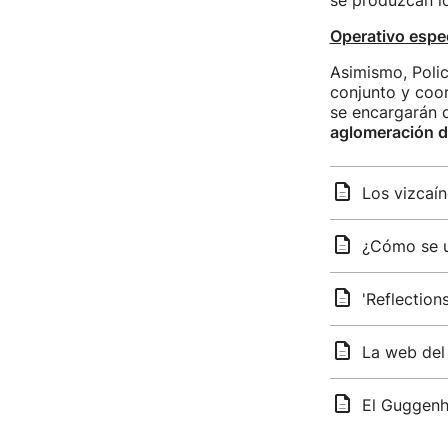
se produzcan lo
Operativo espe
Asimismo, Polic
conjunto y coor
se encargarán d
aglomeración d
Los vizcaín
¿Cómo se us
'Reflection
La web del
El Guggenhe