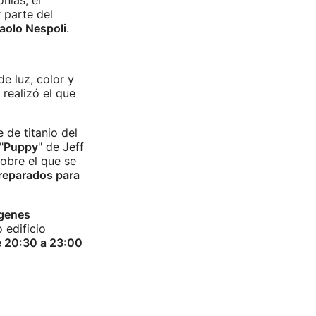
ias, el
 parte del
aolo Nespoli
.
de luz, color y
realizó el que
e de titanio del
"
Puppy
" de Jeff
obre el que se
reparados para
ágenes
 edificio
 20:30 a 23:00