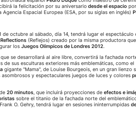
 astronauta español
Pedro Duque
como maestro de ceremon
birá la felicitación por su aniversario
desde el espacio
por
a Agencia Espacial Europea (ESA, por su siglas en inglés)
P
1 de octubre al sábado, día 14, tendrá lugar el espectáculo 
o
Reflections
(Reflejos) creado por la misma productora que 
ugurar los
Juegos Olímpicos de Londres 2012
.
que se desarrollará al aire libre, convertirá la fachada nort
s de sus esculturas exteriores más emblemáticas, como el 
a
gigante "Mama", de Louise Bourgeois, en un gran lienzo s
s asombrosos y espectaculares juegos de luces y colores
p
 de
20 minutos
, que incluirá proyecciones de
efectos e im
oristas
sobre el titanio de la fachada norte del emblemático
Frank O. Gehry, tendrá lugar en sesiones ininterrumpidas
de