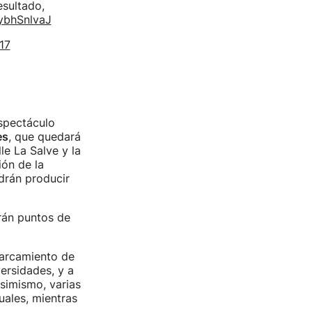
esultado,
UybhSnlvaJ
17
espectáculo
es
, que quedará
e La Salve y la
ón de la
odrán producir
rán puntos de
parcamiento de
ersidades, y a
simismo, varias
uales, mientras