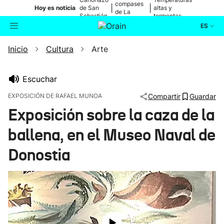
compases
|
|
Hoy es noticia
de San
altas y
de La
Sebastián
tormentas
Blanca
ES
Inicio
Cultura
Arte
Actualidad
Buscador
Política
Escuchar
EXPOSICIÓN DE RAFAEL MUNOA
Compartir
Guardar
Cultura
Exposición sobre la caza de la
ballena, en el Museo Naval de
Ikusmiran
Donostia
Eguraldia