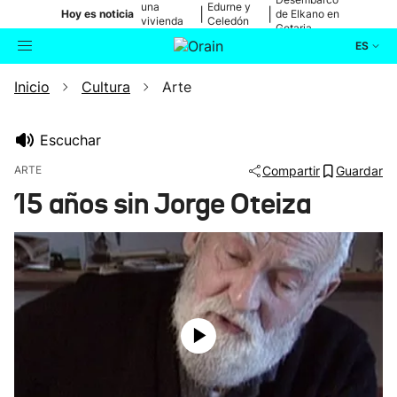
una
Edurne y
|
|
Hoy es noticia
de Elkano en
vivienda
Celedón
Getaria
de Bilbao
Txiki
ES
Inicio
Cultura
Arte
Actualidad
Buscador
Política
Escuchar
ARTE
Compartir
Guardar
Cultura
15 años sin Jorge Oteiza
Ikusmiran
Eguraldia