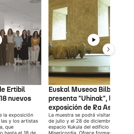
e Ertibil
Euskal Museoa Bilbao
 18 nuevos
presenta "Uhinak", la nuev
exposición de Ra Asensi
e la exposición
La muestra se podrá visitar entre el 8
las y los artistas
de julio y el 28 de diciembre en el
a, que
espacio Kukula del edificio
o hasta el 18 de
Misericordia. Ofrece formas realizada