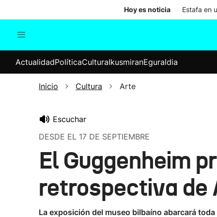
Hoy es noticia
Estafa en 
Actualidad
Política
Cul
Actualidad
Política
Cultura
Ikusmiran
Eguraldia
Sociedad
Elecciones
Economía
Inicio
Cultura
Arte
Internacional
Escuchar
DESDE EL 17 DE SEPTIEMBRE
El Guggenheim p
retrospectiva de 
La exposición del museo bilbaíno abarcará toda l