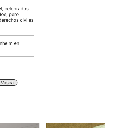
l, celebrados
dos, pero
derechos civiles
.
enheim en
 Vasca