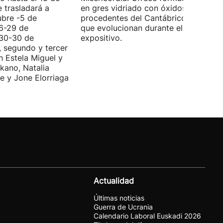
e trasladará a
en gres vidriado con óxidos y algas
ubre -5 de
procedentes del Cantábrico, material
(6-29 de
que evolucionan durante el periodo
(30-30 de
expositivo.
, segundo y tercer
n Estela Miguel y
kano, Natalia
e y Jone Elorriaga
Actualidad
Últimas noticias
Guerra de Ucrania
Calendario Laboral Euskadi 2026