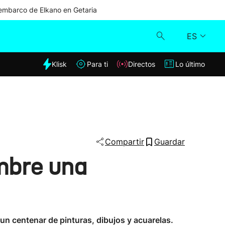
mbarco de Elkano en Getaria
ES
dia
Klisk
Para ti
Directos
Lo último
Klisk
Directos
Para ti
Compartir
Guardar
mbre una
Lo último
 un centenar de pinturas, dibujos y acuarelas.