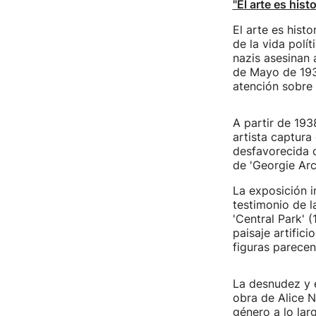
"El arte es histo
El arte es hist
de la vida polí
nazis asesinan 
de Mayo de 1936
atención sobre 
A partir de 193
artista captura
desfavorecida q
de 'Georgie Arc
La exposición i
testimonio de l
'Central Park' 
paisaje artific
figuras parecen
La desnudez y 
obra de Alice N
género a lo lar