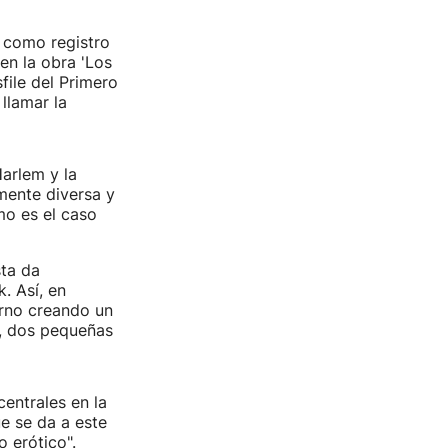
e como registro
en la obra 'Los
file del Primero
llamar la
Harlem y la
mente diversa y
mo es el caso
sta da
. Así, en
orno creando un
as, dos pequeñas
entrales en la
e se da a este
o erótico".