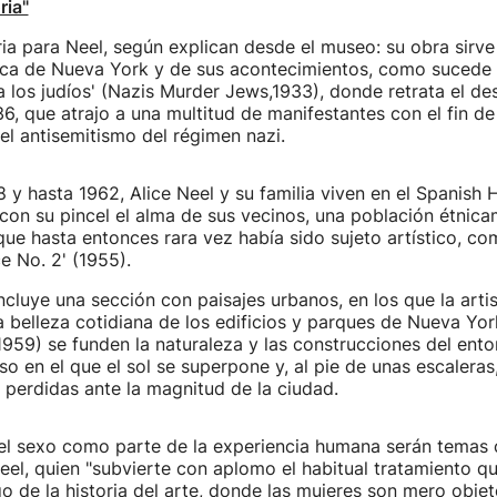
ria"
oria para Neel, según explican desde el museo: su obra sirv
tica de Nueva York y de sus acontecimientos, como sucede 
a los judíos' (Nazis Murder Jews,1933), donde retrata el des
, que atrajo a una multitud de manifestantes con el fin de 
el antisemitismo del régimen nazi.
8 y hasta 1962, Alice Neel y su familia viven en el Spanish 
 con su pincel el alma de sus vecinos, una población étnica
ue hasta entonces rara vez había sido sujeto artístico, co
e No. 2' (1955).
ncluye una sección con paisajes urbanos, en los que la arti
a belleza cotidiana de los edificios y parques de Nueva York
(1959) se funden la naturaleza y las construcciones del ent
ioso en el que el sol se superpone y, al pie de unas escaler
 perdidas ante la magnitud de la ciudad.
el sexo como parte de la experiencia humana serán temas c
eel, quien "subvierte con aplomo el habitual tratamiento qu
go de la historia del arte, donde las mujeres son mero objet