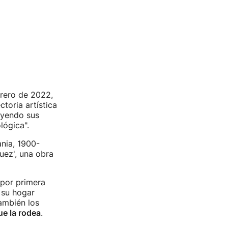
rero de 2022,
ctoria artística
luyendo sus
lógica".
nia, 1900-
uez', una obra
 por primera
 su hogar
también los
ue la rodea
.