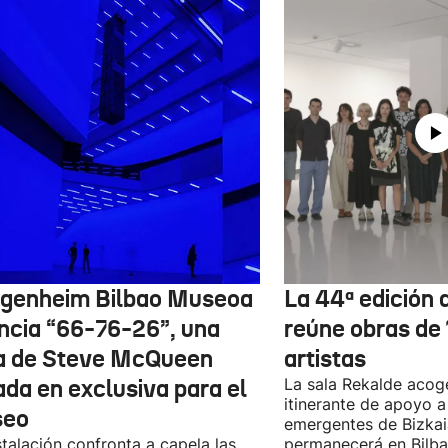
genheim Bilbao Museoa
La 44ª edición d
ncia “66-76-26”, una
reúne obras de
a de Steve McQueen
artistas
ada en exclusiva para el
La sala Rekalde acog
itinerante de apoyo a 
seo
emergentes de Bizkai
stalación confronta a capela las
permanecerá en Bilba