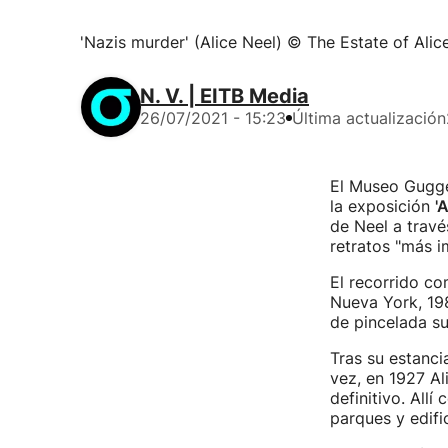
'Nazis murder' (Alice Neel) © The Estate of Alice
N. V. | EITB Media
26/07/2021 - 15:23
Última actualización
El Museo Gugge
la exposición
'
de Neel a travé
retratos "más i
El recorrido co
Nueva York, 198
de pincelada su
Tras su estanci
vez, en 1927 Al
definitivo. Allí
parques y edifi