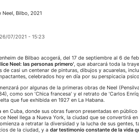
 Neel, Bilbo, 2021
26/07/2021 - 15:23
nheim de Bilbao acogerá, del 17 de septiembre al 6 de feb
Alice Neel: las personas primero'
, que abarcará toda la traye
s de casi un centenar de pinturas, dibujos y acuarelas, inc
mpactantes, celebrados hoy en día por su perspicacia psico
menzará por algunas de la primeras obras de Neel (Pensilva
4), como son 'Chica francesa' y el retrato de 'Carlos Enríq
elta que fue exhibida en 1927 en La Habana.
a en Cuba, donde sus obras fueron presentadas en público
ice Neel llega a Nueva York, la ciudad que se convertirá en
 comienza a retratar la diversidad y la lucha de sus gentes, 
cios de la ciudad, y a
dar testimonio constante de la vida q