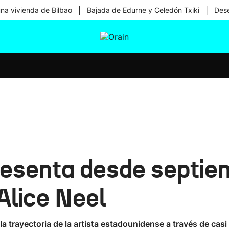
|
|
una vivienda de Bilbao
Bajada de Edurne y Celedón Txiki
Dese
tura
Ikusmiran
Egural
Salud
Tecnología
resenta desde septie
Alice Neel
a trayectoria de la artista estadounidense a través de casi