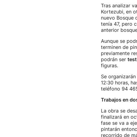
Tras analizar v
Kortezubi, en o
nuevo Bosque 
tenía 47, pero 
anterior bosqu
Aunque se podrá
terminen de pin
previamente res
podrán ser
test
figuras.
Se organizarán 
12:30 horas, ha
teléfono 94 465
Trabajos en do
La obra se desa
finalizará en o
fase se va a ej
pintarán entonc
recorrido de má