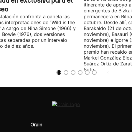
ada en exclusiva para el
itinerante de apoyo a 
seo
emergentes de Bizkai
stalación confronta a capela las
permanecerá en Bilba
as interpretaciones de “Wild is the
octubre. Desde allí, s
 a cargo de Nina Simone (1966) y
Barakaldo (21 de oct
 Bowie (1976), dos versiones
noviembre), Basauri 
cas separadas por un intervalo
noviembre) e Igorre 
o de diez años.
noviembre). El primer
premio han recaído e
Markel González Elez
Suárez Ortiz de Zarat
Soto.
Orain