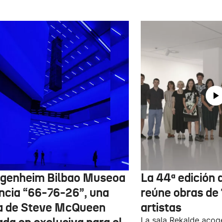
genheim Bilbao Museoa
La 44ª edición d
ncia “66-76-26”, una
reúne obras de
a de Steve McQueen
artistas
La sala Rekalde acog