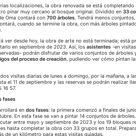
arias localizaciones, la obra renovada se está completando 
tro pinar muy cercano al bosque original. Dividido en
33 co
de Oma contará con
700 árboles
. Tendrá menos conjuntos,
contará, cuando se termine la obra, con más árboles pintad
e.
 ver desde hoy, la obra de arte no está terminada; está p
tarlo en septiembre de 2023. Así, los
asistentes
-en visita
ervadas- podrán disfrutar de varios conjuntos de árboles 
igos del proceso de creación
, pudiendo ver cómo pintan l
dos visitas diarias de lunes a domingo, por la mañana, a las
sta el 11 de septiembre y las reservas se podrán realizar ll
 16 57.
s fases
rrollará en
dos fases
: la primera comenzó a finales de jun
ctubre. En esta fase se van a pintar 14 conjuntos de árboles
ecutar entre mayo y septiembre de 2023 y los 19 bloques r
es hasta completar la obra con 33 grupos en total. Prepar
s de un kilómetro para estas visitas guiadas.