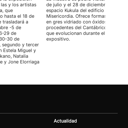
las y los artistas
de julio y el 28 de diciembre en el
a, que
espacio Kukula del edificio
o hasta el 18 de
Misericordia. Ofrece formas realizada
e trasladará a
en gres vidriado con óxidos y algas
ubre -5 de
procedentes del Cantábrico, material
(6-29 de
que evolucionan durante el periodo
(30-30 de
expositivo.
, segundo y tercer
n Estela Miguel y
kano, Natalia
e y Jone Elorriaga
Actualidad