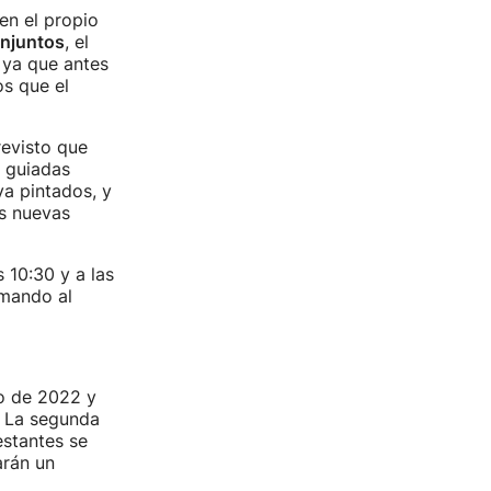
en el propio
njuntos
, el
 ya que antes
os que el
revisto que
s guiadas
ya pintados, y
as nuevas
 10:30 y a las
amando al
io de 2022 y
. La segunda
estantes se
arán un