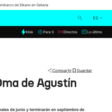
mbarco de Elkano en Getaria
ES
dia
Klisk
Para ti
Directos
Lo último
Klisk
Directos
Para ti
Compartir
Guardar
 Oma de Agustín
Lo último
nales de junio y terminarán en septiembre de