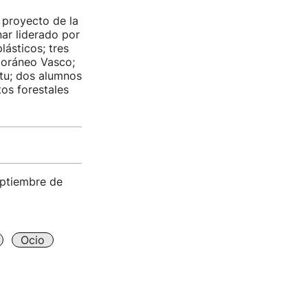
l proyecto de la
nar liderado por
lásticos; tres
poráneo Vasco;
rtu; dos alumnos
os forestales
eptiembre de
Ocio