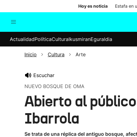
Hoy es noticia
Estafa en 
Actualidad
Política
Cul
Actualidad
Política
Cultura
Ikusmiran
Eguraldia
Sociedad
Elecciones
Economía
Inicio
Cultura
Arte
Internacional
Escuchar
NUEVO BOSQUE DE OMA
Abierto al públic
Ibarrola
Se trata de una réplica del antiguo bosque, afe