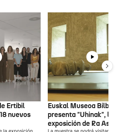
e Ertibil
Euskal Museoa Bilbao
 18 nuevos
presenta "Uhinak", la nuev
exposición de Ra Asensi
e la exposición
La muestra se podrá visitar entre el 8