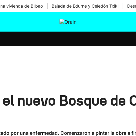
|
|
una vivienda de Bilbao
Bajada de Edurne y Celedón Txiki
Dese
tura
Ikusmiran
Egural
Salud
Tecnología
o el nuevo Bosque de
ctado por una enfermedad. Comenzaron a pintar la obra a fi