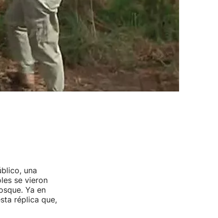
úblico, una
oles se vieron
osque. Ya en
sta réplica que,