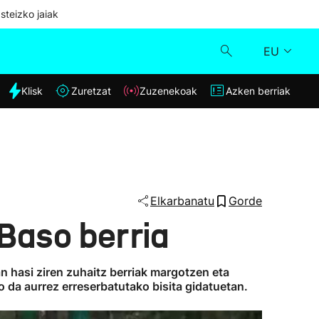
steizko jaiak
EU
dia
Klisk
Zuretzat
Zuzenekoak
Azken berriak
Klisk
Zuzenekoak
Zuretzat
Elkarbanatu
Gorde
Baso berria
Azken berriak
n hasi ziren zuhaitz berriak margotzen eta
 da aurrez erreserbatutako bisita gidatuetan.