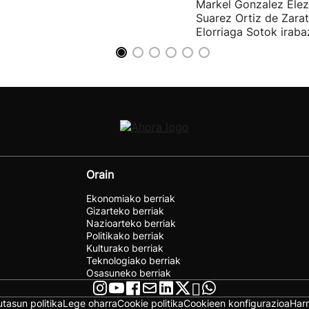
Markel Gonzalez Elez
Suarez Ortiz de Zara
Elorriaga Sotok irabaz
Orain
Ekonomiako berriak
Gizarteko berriak
Nazioarteko berriak
Politikako berriak
Kulturako berriak
Teknologiako berriak
Osasuneko berriak
utasun politika
Lege oharra
Cookie politika
Cookieen konfigurazioa
Har