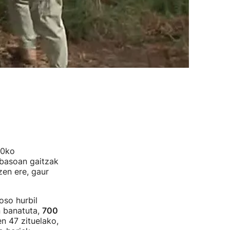
80ko
 basoan gaitzak
zen ere, gaur
oso hurbil
n banatuta,
700
n 47 zituelako,