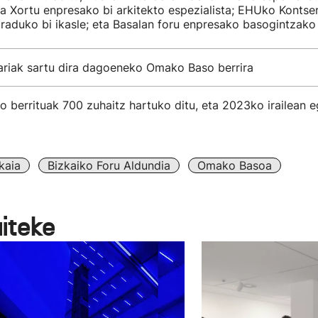
ta Xortu enpresako bi arkitekto espezialista; EHUko Kontse
raduko bi ikasle; eta Basalan foru enpresako basogintzako 
tariak sartu dira dagoeneko Omako Baso berrira
 berrituak 700 zuhaitz hartuko ditu, eta 2023ko irailean 
kaia
Bizkaiko Foru Aldundia
Omako Basoa
aiteke