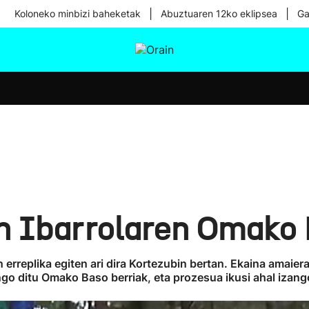
|
|
Koloneko minbizi baheketak
Abuztuaren 12ko eklipsea
Ga
tura
Ikusmiran
Egural
Osasuna
Teknologia
in Ibarrolaren Omako 
erreplika egiten ari dira Kortezubin bertan. Ekaina amaiera
go ditu Omako Baso berriak, eta prozesua ikusi ahal izango