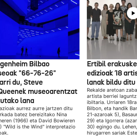
genheim Bilbao
Ertibil erakusk
eoak "66-76-26"
edizioak 18 arti
arri du, Steve
lanak bildu ditu
ueenek museoarentzat
Rekalde aretoan zaba
artista berriei lagun
tutako lana
ibiltaria. Urriaren 18
lazioak aurrez aurre jartzen ditu
Bilbon, eta handik Ba
kada batez bereizitako Nina
21-azaroak 5), Basaur
eren (1966) eta David Bowieren
29) eta Igorrera (az
) "Wild is the Wind" interpretazio
30) egingo du. Lehen,
oak.
hirugarren sariak Est