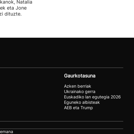
kanok, Natalia
tek eta Jone
i dituzte.
Gaurkotasuna
Azken berriak
Ukrainako gerra
Euskadiko lan egutegia 2026
Eguneko albisteak
AEB eta Trump
remana