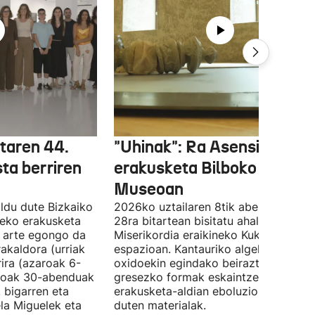
etaren 44.
"Uhinak": Ra Asensiren
sta berriren
erakusketa Bilboko Euskal
Museoan
ldu dute Bizkaiko
2026ko uztailaren 8tik abenduaren
tzeko erakusketa
28ra bitartean bisitatu ahal izango da
ra arte egongo da
Miserikordia eraikineko Kukula
rakaldora (urriak
espazioan. Kantauriko algekin eta
ira (azaroak 6-
oxidoekin egindako beiraztatutako
aroak 30-abenduak
gresezko formak eskaintzen ditu,
 bigarren eta
erakusketa-aldian eboluzionatzen
ela Miguelek eta
duten materialak.