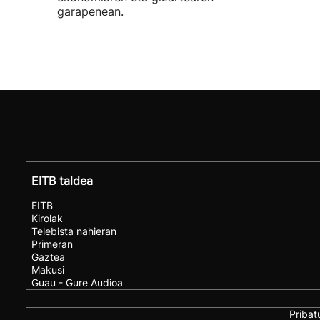
garapenean.
EITB taldea
EITB
Kirolak
Telebista nahieran
Primeran
Gaztea
Makusi
Guau - Gure Audioa
Pribat