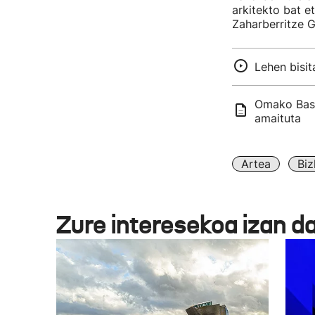
arkitekto bat e
Zaharberritze G
Lehen bisi
Omako Baso
amaituta
Artea
Biz
Zure interesekoa izan d