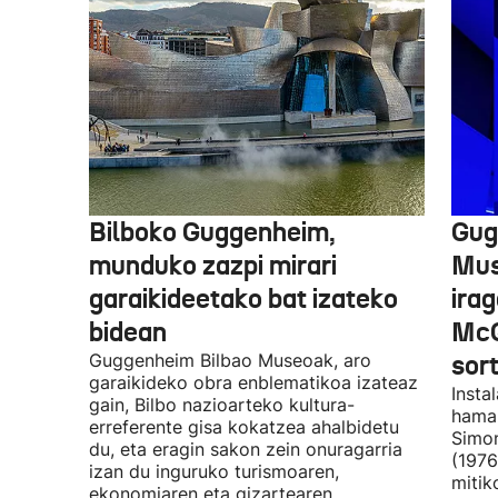
Bilboko Guggenheim,
Gug
munduko zazpi mirari
Mus
garaikideetako bat izateko
irag
bidean
McQ
Guggenheim Bilbao Museoak, aro
sor
garaikideko obra enblematikoa izateaz
Insta
gain, Bilbo nazioarteko kultura-
hamar
erreferente gisa kokatzea ahalbidetu
Simon
du, eta eragin sakon zein onuragarria
(1976
izan du inguruko turismoaren,
mitik
ekonomiaren eta gizartearen