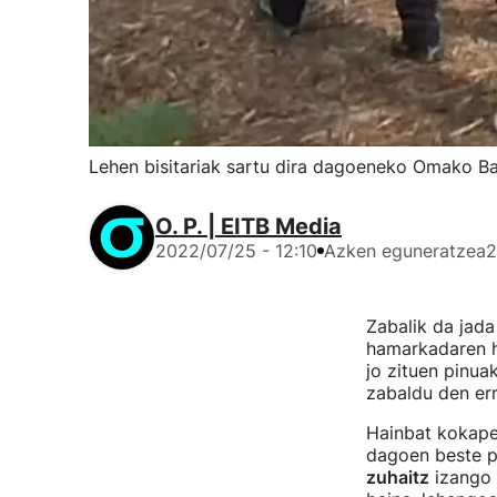
Lehen bisitariak sartu dira dagoeneko Omako Ba
O. P. | EITB Media
2022/07/25 - 12:10
Azken eguneratzea
2
Zabalik da jad
hamarkadaren h
jo zituen pinua
zabaldu den err
Hainbat kokapen
dagoen beste pi
zuhaitz
izango 