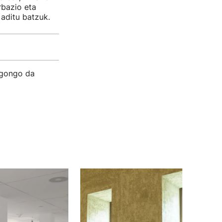
rbazio eta
aditu batzuk.
egongo da