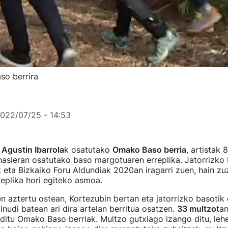
so berrira
022/07/25 - 14:53
a
Agustin Ibarrola
k osatutako
Omako Baso berria
, artistak 
asieran osatutako baso margotuaren erreplika. Jatorrizko
k eta Bizkaiko Foru Aldundiak 2020an iragarri zuen, hain zu
eplika hori egiteko asmoa.
 aztertu ostean, Kortezubin bertan eta jatorrizko basotik 
nudi batean ari dira artelan berritua osatzen.
33 multzo
ta
ditu Omako Baso berriak. Multzo gutxiago izango ditu, lehe