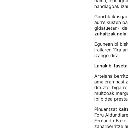
baina, lehengo
handiagoak iza
Gaurtik ikusgai
aurreikusten ba
gidatuetan-, da
zuhaitzak nola
Egunean bi bisi
irailaren 11ra 
izango dira.
Lanak bi faseta
Artelana berrit
amaieran hasi z
dituzte; bigarr
multzoak margo
ibilbidea prest
Pinuentzat
kalt
Foru Aldundiare
Fernando Bazetak
zaharberritze a