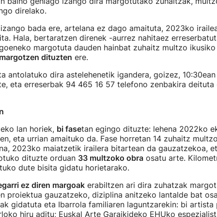
an baino gehiago izango dira margotutako zuhaitzak, multz
ngo direlako.
 izango bada ere, artelana ez dago amaituta, 2023ko irail
ita. Hala, bertaratzen direnek -aurrez nahitaez erreserbatut
goeneko margotuta dauden hainbat zuhaitz multzo ikusiko d
 margotzen dituzten
ere.
ta antolatuko dira astelehenetik igandera, goizez, 10:30ean
arte, eta erreserbak 94 465 16 57 telefono zenbakira deituta 
n
zeko lan horiek,
bi fase
tan egingo dituzte: lehena 2022ko e
en, eta urrian amaituko da. Fase horretan 14 zuhaitz mult
ena, 2023ko maiatzetik irailera bitartean da gauzatzekoa, e
tuko dituzte orduan
33 multzoko obra
osatu arte. Kilomet
atuko dute bisita gidatu horietarako.
egarri ez diren margoak
erabiltzen ari dira zuhatzak margot
n proiektua gauzatzeko, diziplina anitzeko lantalde bat osa
 gidatuta eta Ibarrola familiaren laguntzarekin: bi artista 
rloko hiru aditu; Euskal Arte Garaikideko EHUko espezialis