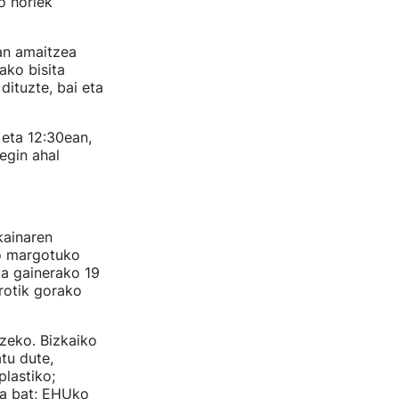
o horiek
ean amaitzea
ako bisita
ituzte, bai eta
 eta 12:30ean,
egin ahal
kainaren
zo margotuko
ta gainerako 19
rotik gorako
zeko. Bizkaiko
tu dute,
plastiko;
ta bat; EHUko