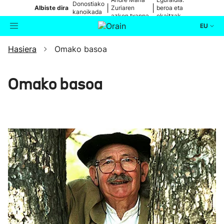
Donostiako
|
|
Albiste dira
Zuriaren
beroa eta
kanoikada
azken txanpa
ekaitzak
EU
Hasiera
Omako basoa
Aktualitatea
Bilatzailea
Politika
Omako basoa
Kultura
Ikusmiran
Eguraldia