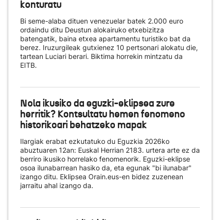
konturatu
Bi seme-alaba dituen venezuelar batek 2.000 euro
ordaindu ditu Deustun alokairuko etxebizitza
batengatik, baina etxea apartamentu turistiko bat da
berez. Iruzurgileak gutxienez 10 pertsonari alokatu die,
tartean Luciari berari. Biktima horrekin mintzatu da
EITB.
Nola ikusiko da eguzki-eklipsea zure
herritik? Kontsultatu hemen fenomeno
historikoari behatzeko mapak
Ilargiak erabat ezkutatuko du Eguzkia 2026ko
abuztuaren 12an: Euskal Herrian 2183. urtera arte ez da
berriro ikusiko horrelako fenomenorik. Eguzki-eklipse
osoa ilunabarrean hasiko da, eta egunak "bi ilunabar"
izango ditu. Eklipsea Orain.eus-en bidez zuzenean
jarraitu ahal izango da.