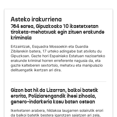
Asteko irakurriena
764 sarea, Gipuzkoako 10 ikastetxetan
tiroketa-mehatxuak egin zituen erakunde
kriminala
Ertzaintzak, Esquadra Mossoekin eta Guardia
Zibilarekin batera, 17 urteko adingabe bat atxilotu du
Gipuzkoan. Gazte hori Espainiako Estatuan nazioarteko
erakunde kriminal horren erreferente nagusia da, eta
gazte kalteberen sextortsio, mehatxu eta manipulazio
delituengatik ikertzen ari dira.
Gizon bat hil da Lizarran, balkoi batetik
erorita, Poliziarengandik ihesi zihoala,
genero-indarkeria kasu baten ostean
Ikerketaren arabera, hildakoa laugarren solairutik erori
da balkoi batetik bestera igarotzen saiatzen ari zela,