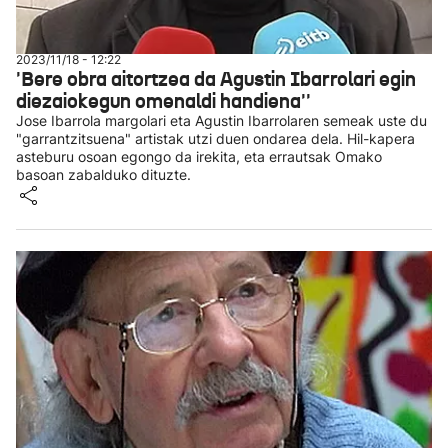
2023/11/18 - 12:22
'Bere obra aitortzea da Agustin Ibarrolari egin
diezaiokegun omenaldi handiena''
Jose Ibarrola margolari eta Agustin Ibarrolaren semeak uste du
"garrantzitsuena" artistak utzi duen ondarea dela. Hil-kapera
asteburu osoan egongo da irekita, eta errautsak Omako
basoan zabalduko dituzte.