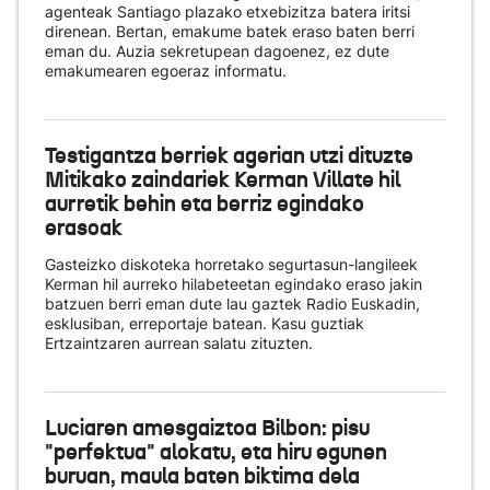
agenteak Santiago plazako etxebizitza batera iritsi
direnean. Bertan, emakume batek eraso baten berri
eman du. Auzia sekretupean dagoenez, ez dute
emakumearen egoeraz informatu.
Testigantza berriek agerian utzi dituzte
Mitikako zaindariek Kerman Villate hil
aurretik behin eta berriz egindako
erasoak
Gasteizko diskoteka horretako segurtasun-langileek
Kerman hil aurreko hilabeteetan egindako eraso jakin
batzuen berri eman dute lau gaztek Radio Euskadin,
esklusiban, erreportaje batean. Kasu guztiak
Ertzaintzaren aurrean salatu zituzten.
Luciaren amesgaiztoa Bilbon: pisu
"perfektua" alokatu, eta hiru egunen
buruan, maula baten biktima dela