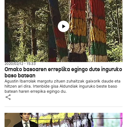
2020/02/12 - 15:33
Omako basoaren erreplika egingo dute inguruko
baso batean
Agustin Ibarrolak margotu zituen zuhaitzak gaixorik daude eta
hiltzen ari dira. Irtenbide gisa Aldundiak inguruko beste baso
batean haren errepika egingo du.