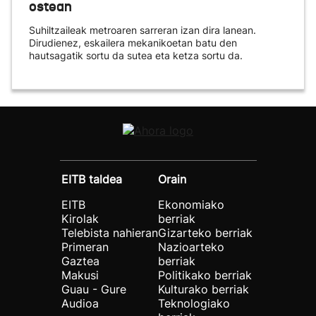
ostean
Suhiltzaileak metroaren sarreran izan dira lanean.
Dirudienez, eskailera mekanikoetan batu den
hautsagatik sortu da sutea eta ketza sortu da.
EITB taldea
Orain
EITB
Ekonomiako
Kirolak
berriak
Telebista nahieran
Gizarteko berriak
Primeran
Nazioarteko
Gaztea
berriak
Makusi
Politikako berriak
Guau - Gure
Kulturako berriak
Audioa
Teknologiako