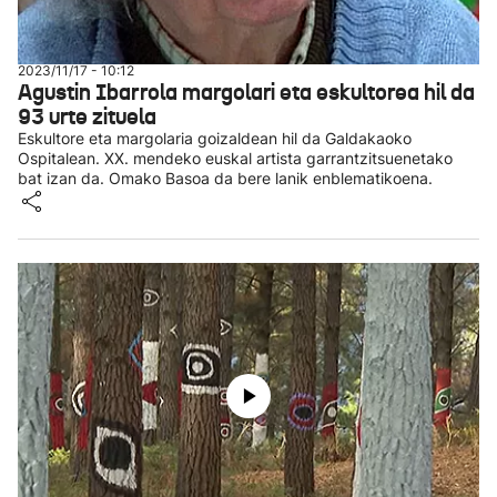
2023/11/17 - 10:12
Agustin Ibarrola margolari eta eskultorea hil da
93 urte zituela
Eskultore eta margolaria goizaldean hil da Galdakaoko
Ospitalean. XX. mendeko euskal artista garrantzitsuenetako
bat izan da. Omako Basoa da bere lanik enblematikoena.