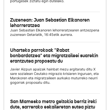
portugesek ziztatu egin dutelako.
Zuzenean: Juan Sebastian Elkanoren
lehorreratzea
Juan Sebastian Elkanoren lehorreratzearen antzezpena
zuzenean Getariatik, 16:45etik aurrera.
Uharteko parrokoak "Rabat
bonbardatzea" eta migratzaileei suarekin
erantzutea proposatu du
Javier Aizpun apaizak hainbat mezu argitaratu ditu X
sare sozialean Ceutako migrazio krisiaren inguruan, eta
Marokoren eta migratzaileen aurkako muturreko neurri
gogorrak proposatu ditu.
San Mamesko metro geltokia berriz ireki
dute, sarrerako eskaileretan sutea piztu