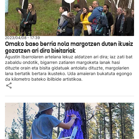
2023/04/08 - 17:39
Omako baso berria nola margotzen duten ikusiz
gozatzen ari dira bisitariak
Agustin Ibarrolaren artelana lekuz aldatzen ari dira; iaz zati bat
zabaldu ondotik, bigarren zatiaren margoketa lanak hasi
dituzte orain eta bisita gidatuak antolatu dituzte, margolarien
lana bertatik bertara ikusteko. Uda amaieran bukatuta egongo
da kilometro bateko ibilbide artistikoa.