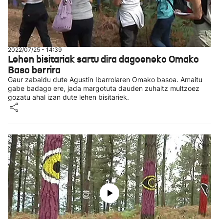
2022/07/25 - 14:39
Lehen bisitariak sartu dira dagoeneko Omako
Baso berrira
Gaur zabaldu dute Agustin Ibarrolaren Omako basoa. Amaitu
gabe badago ere, jada margotuta dauden zuhaitz multzoez
gozatu ahal izan dute lehen bisitariek.