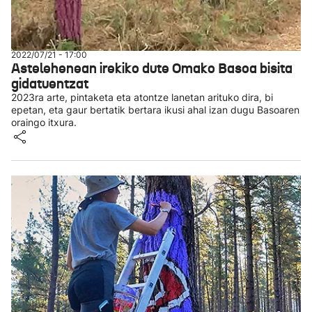
2022/07/21 - 17:00
Astelehenean irekiko dute Omako Basoa bisita
gidatuentzat
2023ra arte, pintaketa eta atontze lanetan arituko dira, bi
epetan, eta gaur bertatik bertara ikusi ahal izan dugu Basoaren
oraingo itxura.