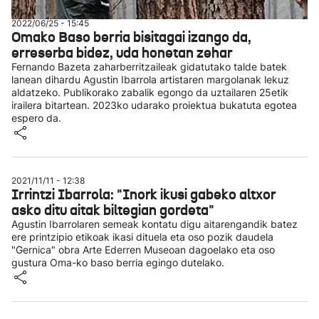
2022/06/25 - 15:45
Omako Baso berria bisitagai izango da,
erreserba bidez, uda honetan zehar
Fernando Bazeta zaharberritzaileak gidatutako talde batek
lanean dihardu Agustin Ibarrola artistaren margolanak lekuz
aldatzeko. Publikorako zabalik egongo da uztailaren 25etik
irailera bitartean. 2023ko udarako proiektua bukatuta egotea
espero da.
2021/11/11 - 12:38
Irrintzi Ibarrola: "Inork ikusi gabeko altxor
asko ditu aitak biltegian gordeta"
Agustin Ibarrolaren semeak kontatu digu aitarengandik batez
ere printzipio etikoak ikasi dituela eta oso pozik daudela
"Gernica" obra Arte Ederren Museoan dagoelako eta oso
gustura Oma-ko baso berria egingo dutelako.