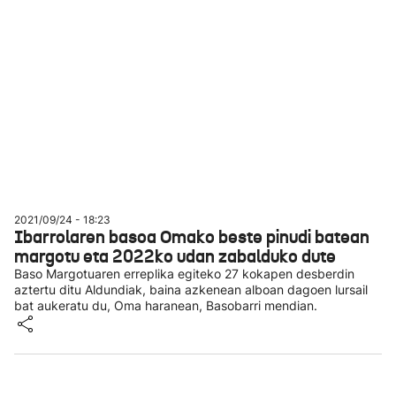
2021/09/24 - 18:23
Ibarrolaren basoa Omako beste pinudi batean
margotu eta 2022ko udan zabalduko dute
Baso Margotuaren erreplika egiteko 27 kokapen desberdin
aztertu ditu Aldundiak, baina azkenean alboan dagoen lursail
bat aukeratu du, Oma haranean, Basobarri mendian.