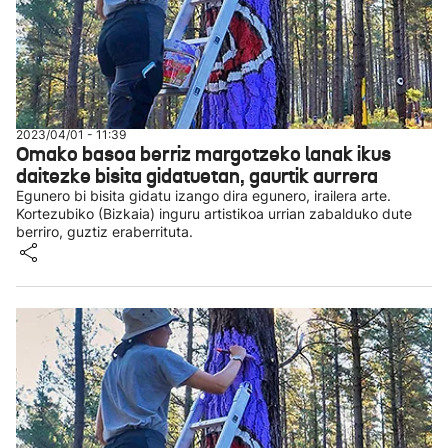
2023/04/01 - 11:39
Omako basoa berriz margotzeko lanak ikus
daitezke bisita gidatuetan, gaurtik aurrera
Egunero bi bisita gidatu izango dira egunero, irailera arte.
Kortezubiko (Bizkaia) inguru artistikoa urrian zabalduko dute
berriro, guztiz eraberrituta.