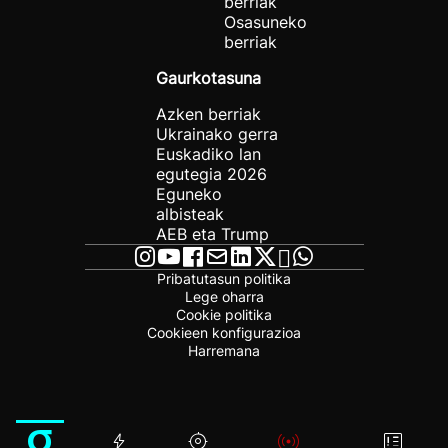
berriak
Osasuneko
berriak
Gaurkotasuna
Azken berriak
Ukrainako gerra
Euskadiko lan
egutegia 2026
Eguneko
albisteak
AEB eta Trump
Pribatutasun politika
Lege oharra
Cookie politika
Cookieen konfigurazioa
Harremana