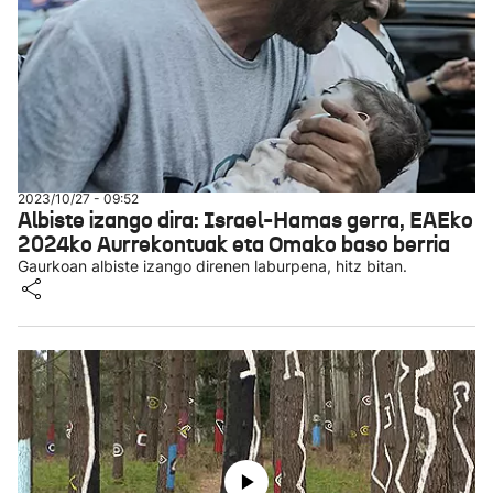
2023/10/27 - 09:52
Albiste izango dira: Israel-Hamas gerra, EAEko
2024ko Aurrekontuak eta Omako baso berria
Gaurkoan albiste izango direnen laburpena, hitz bitan.