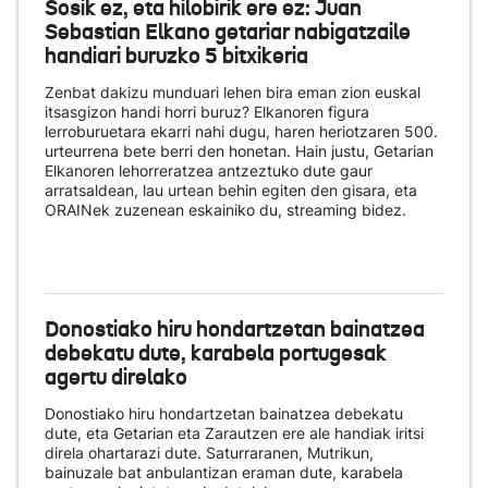
Sosik ez, eta hilobirik ere ez: Juan
Sebastian Elkano getariar nabigatzaile
handiari buruzko 5 bitxikeria
Zenbat dakizu munduari lehen bira eman zion euskal
itsasgizon handi horri buruz? Elkanoren figura
lerroburuetara ekarri nahi dugu, haren heriotzaren 500.
urteurrena bete berri den honetan. Hain justu, Getarian
Elkanoren lehorreratzea antzeztuko dute gaur
arratsaldean, lau urtean behin egiten den gisara, eta
ORAINek zuzenean eskainiko du
, streaming bidez.
Donostiako hiru hondartzetan bainatzea
debekatu dute, karabela portugesak
agertu direlako
Donostiako hiru hondartzetan bainatzea debekatu
dute, eta Getarian eta Zarautzen ere ale handiak iritsi
direla ohartarazi dute. Saturraranen, Mutrikun,
bainuzale bat anbulantizan eraman dute, karabela