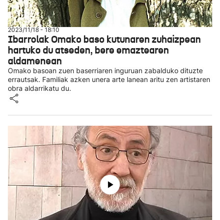
2023/11/18 - 18:10
Ibarrolak Omako baso kutunaren zuhaizpean
hartuko du atseden, bere emaztearen
aldamenean
Omako basoan zuen baserriaren inguruan zabalduko dituzte
errautsak. Familiak azken unera arte lanean aritu zen artistaren
obra aldarrikatu du.