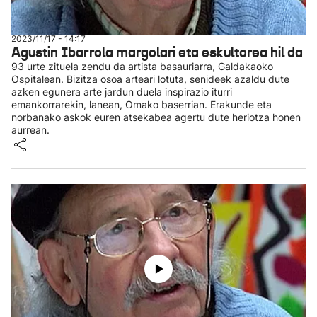
2023/11/17 - 14:17
Agustin Ibarrola margolari eta eskultorea hil da
93 urte zituela zendu da artista basauriarra, Galdakaoko
Ospitalean. Bizitza osoa arteari lotuta, senideek azaldu dute
azken egunera arte jardun duela inspirazio iturri
emankorrarekin, lanean, Omako baserrian. Erakunde eta
norbanako askok euren atsekabea agertu dute heriotza honen
aurrean.