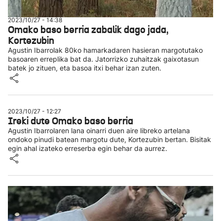
2023/10/27 - 14:38
Omako baso berria zabalik dago jada,
Kortezubin
Agustin Ibarrolak 80ko hamarkadaren hasieran margotutako
basoaren erreplika bat da. Jatorrizko zuhaitzak gaixotasun
batek jo zituen, eta basoa itxi behar izan zuten.
2023/10/27 - 12:27
Ireki dute Omako baso berria
Agustin Ibarrolaren lana oinarri duen aire libreko artelana
ondoko pinudi batean margotu dute, Kortezubin bertan. Bisitak
egin ahal izateko erreserba egin behar da aurrez.