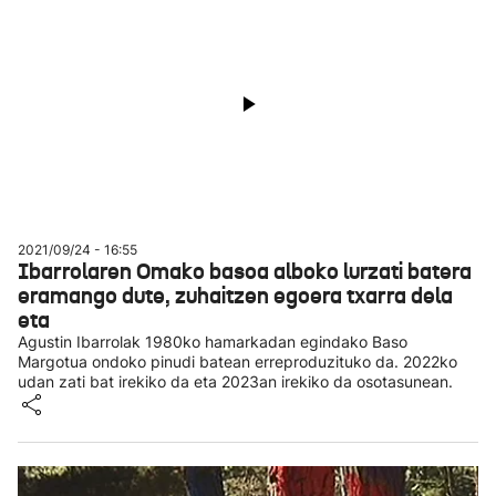
2021/09/24 - 16:55
Ibarrolaren Omako basoa alboko lurzati batera
eramango dute, zuhaitzen egoera txarra dela
eta
Agustin Ibarrolak 1980ko hamarkadan egindako Baso
Margotua ondoko pinudi batean erreproduzituko da. 2022ko
udan zati bat irekiko da eta 2023an irekiko da osotasunean.