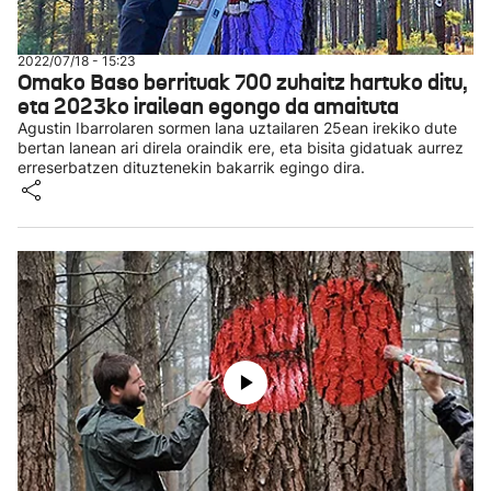
2022/07/18 - 15:23
Omako Baso berrituak 700 zuhaitz hartuko ditu,
eta 2023ko irailean egongo da amaituta
Agustin Ibarrolaren sormen lana uztailaren 25ean irekiko dute
bertan lanean ari direla oraindik ere, eta bisita gidatuak aurrez
erreserbatzen dituztenekin bakarrik egingo dira.