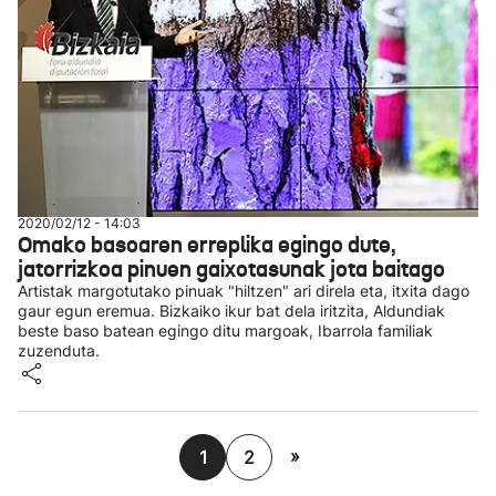
2020/02/12 - 14:03
Omako basoaren erreplika egingo dute,
jatorrizkoa pinuen gaixotasunak jota baitago
Artistak margotutako pinuak "hiltzen" ari direla eta, itxita dago
gaur egun eremua. Bizkaiko ikur bat dela iritzita, Aldundiak
beste baso batean egingo ditu margoak, Ibarrola familiak
zuzenduta.
»
1
2