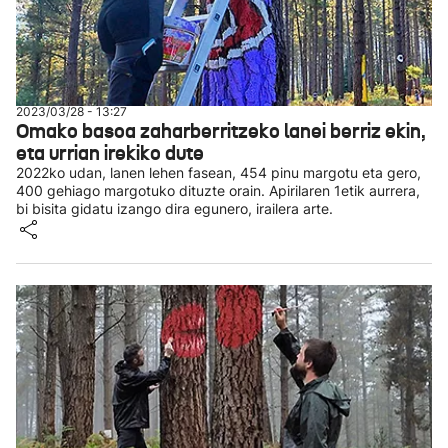
2023/03/28 - 13:27
Omako basoa zaharberritzeko lanei berriz ekin,
eta urrian irekiko dute
2022ko udan, lanen lehen fasean, 454 pinu margotu eta gero,
400 gehiago margotuko dituzte orain. Apirilaren 1etik aurrera,
bi bisita gidatu izango dira egunero, irailera arte.