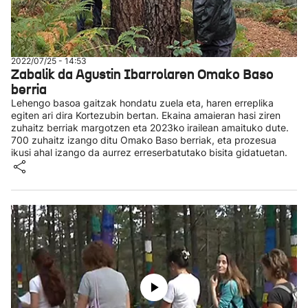
2022/07/25 - 14:53
Zabalik da Agustin Ibarrolaren Omako Baso
berria
Lehengo basoa gaitzak hondatu zuela eta, haren erreplika
egiten ari dira Kortezubin bertan. Ekaina amaieran hasi ziren
zuhaitz berriak margotzen eta 2023ko irailean amaituko dute.
700 zuhaitz izango ditu Omako Baso berriak, eta prozesua
ikusi ahal izango da aurrez erreserbatutako bisita gidatuetan.