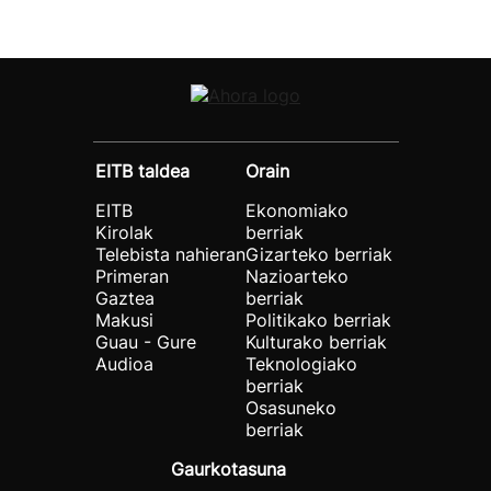
EITB taldea
Orain
EITB
Ekonomiako
Kirolak
berriak
Telebista nahieran
Gizarteko berriak
Primeran
Nazioarteko
Gaztea
berriak
Makusi
Politikako berriak
Guau - Gure
Kulturako berriak
Audioa
Teknologiako
berriak
Osasuneko
berriak
Gaurkotasuna