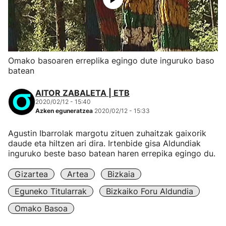
Omako basoaren erreplika egingo dute inguruko baso
batean
AITOR ZABALETA | ETB
2020/02/12 - 15:40
Azken eguneratzea
2020/02/12 - 15:33
Agustin Ibarrolak margotu zituen zuhaitzak gaixorik
daude eta hiltzen ari dira. Irtenbide gisa Aldundiak
inguruko beste baso batean haren errepika egingo du.
Gizartea
Artea
Bizkaia
Eguneko Titularrak
Bizkaiko Foru Aldundia
Omako Basoa