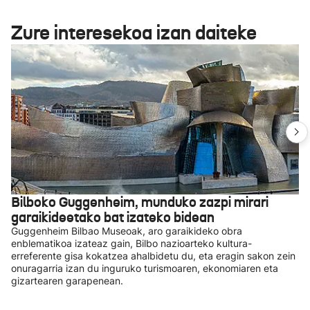
Zure interesekoa izan daiteke
Bilboko Guggenheim, munduko zazpi mirari
garaikideetako bat izateko bidean
Guggenheim Bilbao Museoak, aro garaikideko obra
enblematikoa izateaz gain, Bilbo nazioarteko kultura-
erreferente gisa kokatzea ahalbidetu du, eta eragin sakon zein
onuragarria izan du inguruko turismoaren, ekonomiaren eta
gizartearen garapenean.