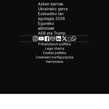
Azken berriak
Ukrainako gerra
Euskadiko lan
egutegia 2026
Eguneko
albisteak
AEB eta Trump
Pribatutasun politika
Lege oharra
Cookie politika
Cookieen konfigurazioa
Harremana