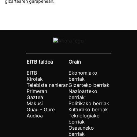
gizartearen garapenean.
EITB taldea
Orain
EITB
Ekonomiako
Kirolak
berriak
Telebista nahieran
Gizarteko berriak
Primeran
Nazioarteko
Gaztea
berriak
Makusi
Politikako berriak
Guau - Gure
Kulturako berriak
Audioa
Teknologiako
berriak
Osasuneko
berriak