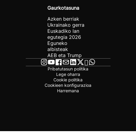
Gaurkotasuna
Azken berriak
Ukrainako gerra
Euskadiko lan
egutegia 2026
Eguneko
albisteak
AEB eta Trump
Pribatutasun politika
Lege oharra
Cookie politika
Cookieen konfigurazioa
Harremana