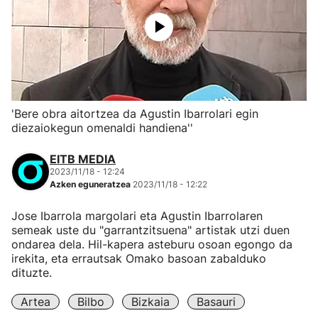
'Bere obra aitortzea da Agustin Ibarrolari egin
diezaiokegun omenaldi handiena''
EITB MEDIA
2023/11/18 - 12:24
Azken eguneratzea
2023/11/18 - 12:22
Jose Ibarrola margolari eta Agustin Ibarrolaren
semeak uste du "garrantzitsuena" artistak utzi duen
ondarea dela. Hil-kapera asteburu osoan egongo da
irekita, eta errautsak Omako basoan zabalduko
dituzte.
Artea
Bilbo
Bizkaia
Basauri