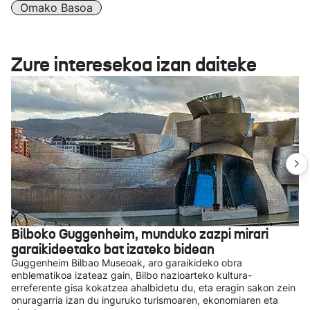
Omako Basoa
Zure interesekoa izan daiteke
Bilboko Guggenheim, munduko zazpi mirari
garaikideetako bat izateko bidean
Guggenheim Bilbao Museoak, aro garaikideko obra
enblematikoa izateaz gain, Bilbo nazioarteko kultura-
erreferente gisa kokatzea ahalbidetu du, eta eragin sakon zein
onuragarria izan du inguruko turismoaren, ekonomiaren eta