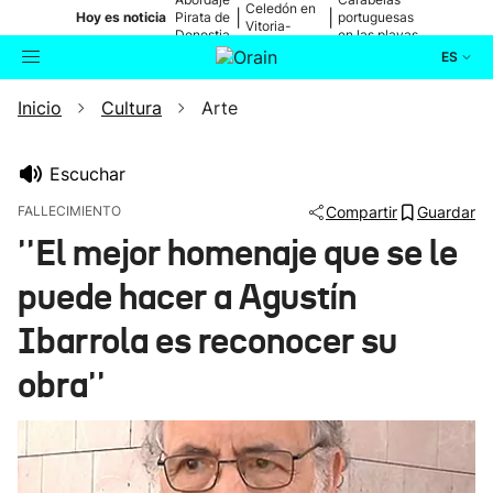
Celedón en
|
|
Hoy es noticia
Pirata de
portuguesas
Vitoria-
Donostia
en las playas
Gasteiz
ES
Inicio
Cultura
Arte
Actualidad
Buscador
Política
Escuchar
FALLECIMIENTO
Compartir
Guardar
Cultura
''El mejor homenaje que se le
puede hacer a Agustín
Ikusmiran
Ibarrola es reconocer su
Eguraldia
obra''