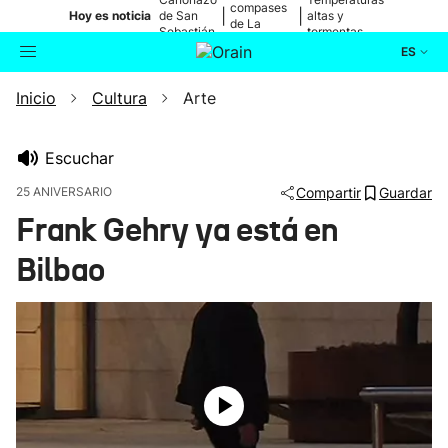
compases
|
|
Hoy es noticia
de San
altas y
de La
Sebastián
tormentas
Blanca
ES
Inicio
Cultura
Arte
Actualidad
Buscador
Política
Escuchar
25 ANIVERSARIO
Compartir
Guardar
Cultura
Frank Gehry ya está en
Bilbao
Ikusmiran
Eguraldia