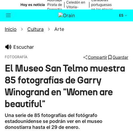
Celedón en
|
|
Hoy es noticia
Pirata de
portuguesas
Vitoria-
Donostia
en las playas
Gasteiz
ES
Inicio
Cultura
Arte
Actualidad
Buscador
Política
Escuchar
FOTOGRAFÍA
Compartir
Guardar
Cultura
El Museo San Telmo muestra
85 fotografías de Garry
Ikusmiran
Winogrand en "Women are
Eguraldia
beautiful"
Una serie de 85 fotografías del fotógrafo
estadounidense se podrán ver en el museo
donostiarra hasta el 29 de enero.