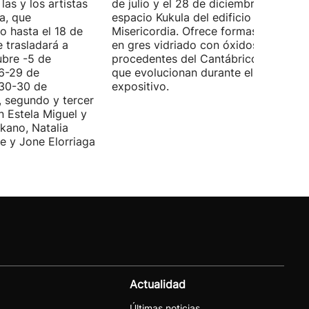
las y los artistas
de julio y el 28 de diciembre en el
a, que
espacio Kukula del edificio
o hasta el 18 de
Misericordia. Ofrece formas realizada
e trasladará a
en gres vidriado con óxidos y algas
ubre -5 de
procedentes del Cantábrico, material
(6-29 de
que evolucionan durante el periodo
(30-30 de
expositivo.
, segundo y tercer
n Estela Miguel y
kano, Natalia
e y Jone Elorriaga
Actualidad
Últimas noticias