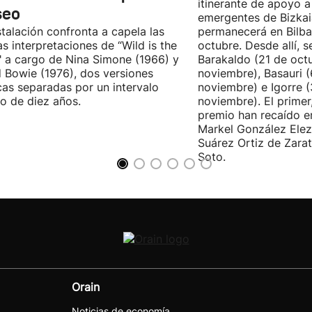
itinerante de apoyo a 
seo
emergentes de Bizkai
stalación confronta a capela las
permanecerá en Bilba
as interpretaciones de “Wild is the
octubre. Desde allí, s
 a cargo de Nina Simone (1966) y
Barakaldo (21 de oct
 Bowie (1976), dos versiones
noviembre), Basauri 
cas separadas por un intervalo
noviembre) e Igorre 
o de diez años.
noviembre). El primer
premio han recaído e
Markel González Elez
Suárez Ortiz de Zarat
Soto.
Orain
Noticias de economía