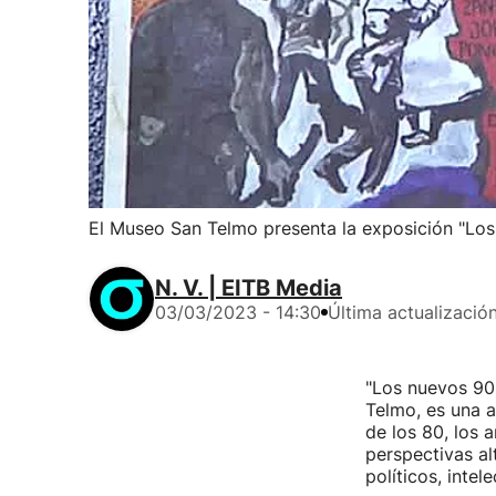
El Museo San Telmo presenta la exposición "Lo
N. V. | EITB Media
03/03/2023 - 14:30
Última actualizació
"Los nuevos 90
Telmo, es una a
de los 80, los 
perspectivas al
políticos, intel