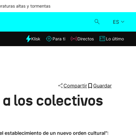
aturas altas y tormentas
ES
dia
Klisk
Para ti
Directos
Lo último
Klisk
Directos
Para ti
Compartir
Guardar
a los colectivos
Lo último
el establecimiento de un nuevo orden cultural":