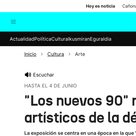
Hoy es noticia
Cañona
Actualidad
Política
Cul
Actualidad
Política
Cultura
Ikusmiran
Eguraldia
Sociedad
Elecciones
Economía
Inicio
Cultura
Arte
Internacional
Escuchar
HASTA EL 4 DE JUNIO
"Los nuevos 90" 
artísticos de la 
La exposición se centra en una época en la que 