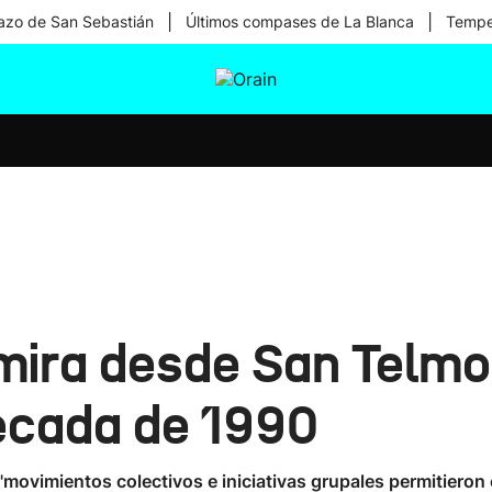
|
|
zo de San Sebastián
Últimos compases de La Blanca
Temper
tura
Ikusmiran
Egural
Salud
Tecnología
mira desde San Telmo 
década de 1990
"movimientos colectivos e iniciativas grupales permitieron 