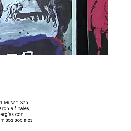
el Museo San
aron a finales
nergías con
omisos sociales,