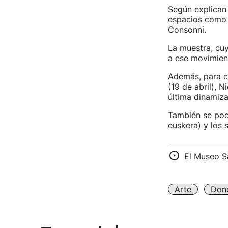
Según explican 
espacios como E
Consonni.
La muestra, cuy
a ese movimient
Además, para co
(19 de abril), N
última dinamiz
También se podr
euskera) y los 
El Museo S
Arte
Dono