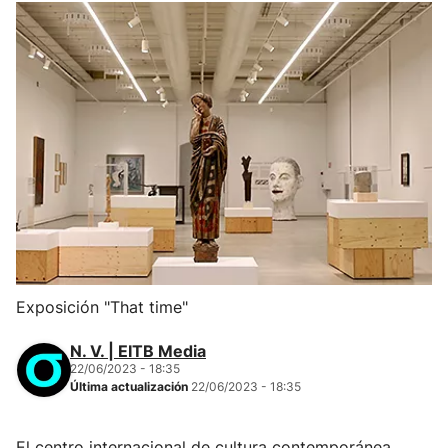
Exposición "That time"
N. V. | EITB Media
22/06/2023 - 18:35
Última actualización
22/06/2023 - 18:35
El centro internacional de cultura contemporánea