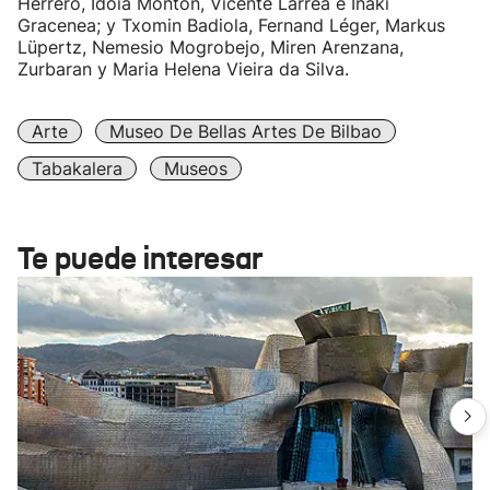
Herrero, Idoia Montón, Vicente Larrea e Iñaki
Gracenea; y Txomin Badiola, Fernand Léger, Markus
Lüpertz, Nemesio Mogrobejo, Miren Arenzana,
Zurbaran y Maria Helena Vieira da Silva.
Arte
Museo De Bellas Artes De Bilbao
Tabakalera
Museos
Te puede interesar