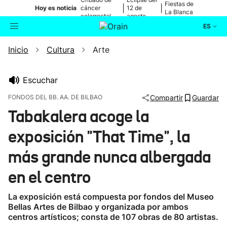
Fiestas de
|
|
Hoy es noticia
cáncer
12 de
La Blanca
colorrectal
agosto
ES
Inicio
Cultura
Arte
Actualidad
Buscador
Política
Escuchar
FONDOS DEL BB. AA. DE BILBAO
Compartir
Guardar
Cultura
Tabakalera acoge la
exposición "That Time", la
Ikusmiran
más grande nunca albergada
Eguraldia
en el centro
La exposición está compuesta por fondos del Museo
Bellas Artes de Bilbao y organizada por ambos
centros artísticos; consta de 107 obras de 80 artistas.