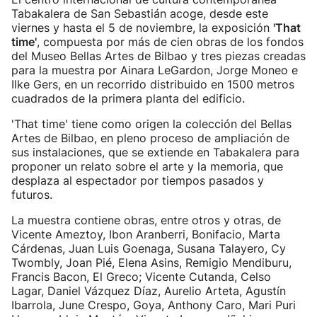
Tabakalera de San Sebastián acoge, desde este
viernes y hasta el 5 de noviembre, la exposición
'That
time'
, compuesta por más de cien obras de los fondos
del Museo Bellas Artes de Bilbao y tres piezas creadas
para la muestra por Ainara LeGardon, Jorge Moneo e
Ilke Gers, en un recorrido distribuido en 1500 metros
cuadrados de la primera planta del edificio.
'That time' tiene como origen la colección del Bellas
Artes de Bilbao, en pleno proceso de ampliación de
sus instalaciones, que se extiende en Tabakalera para
proponer un relato sobre el arte y la memoria, que
desplaza al espectador por tiempos pasados y
futuros.
La muestra contiene obras, entre otros y otras, de
Vicente Ameztoy, Ibon Aranberri, Bonifacio, Marta
Cárdenas, Juan Luis Goenaga, Susana Talayero, Cy
Twombly, Joan Pié, Elena Asins, Remigio Mendiburu,
Francis Bacon, El Greco; Vicente Cutanda, Celso
Lagar, Daniel Vázquez Díaz, Aurelio Arteta, Agustín
Ibarrola, June Crespo, Goya, Anthony Caro, Mari Puri