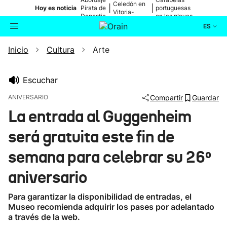
Celedón en
|
|
Hoy es noticia
Pirata de
portuguesas
Vitoria-
Donostia
en las playas
Gasteiz
ES
Inicio
Cultura
Arte
Actualidad
Buscador
Política
Escuchar
ANIVERSARIO
Compartir
Guardar
Cultura
La entrada al Guggenheim
será gratuita este fin de
Ikusmiran
semana para celebrar su 26º
Eguraldia
aniversario
Para garantizar la disponibilidad de entradas, el
Museo recomienda adquirir los pases por adelantado
a través de la web.