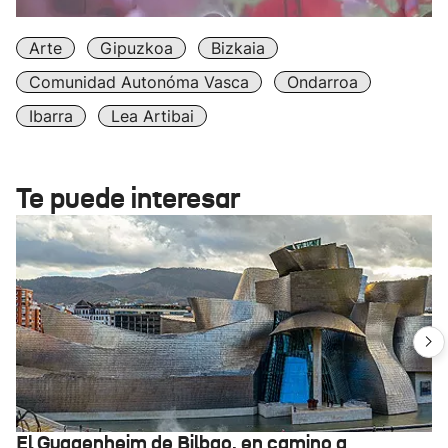
Arte
Gipuzkoa
Bizkaia
Comunidad Autonóma Vasca
Ondarroa
Ibarra
Lea Artibai
Te puede interesar
El Guggenheim de Bilbao, en camino a