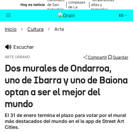
compases
|
|
Hoy es noticia
de San
altas y
de La
Sebastián
tormentas
Blanca
ES
Inicio
Cultura
Arte
Actualidad
Buscador
Política
Escuchar
ARTE URBANO
Compartir
Guardar
Cultura
Dos murales de Ondarroa,
uno de Ibarra y uno de Baiona
Ikusmiran
optan a ser el mejor del
Eguraldia
mundo
El 31 de enero termina el plazo para votar por el mural
más destacados del mundo en el la app de Street Art
Cities.