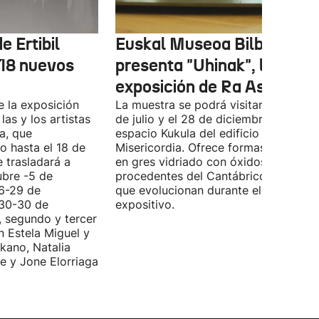
e Ertibil
Euskal Museoa Bilbao
 18 nuevos
presenta "Uhinak", la nuev
exposición de Ra Asensi
e la exposición
La muestra se podrá visitar entre el 8
las y los artistas
de julio y el 28 de diciembre en el
a, que
espacio Kukula del edificio
o hasta el 18 de
Misericordia. Ofrece formas realizada
e trasladará a
en gres vidriado con óxidos y algas
ubre -5 de
procedentes del Cantábrico, material
(6-29 de
que evolucionan durante el periodo
(30-30 de
expositivo.
, segundo y tercer
n Estela Miguel y
kano, Natalia
e y Jone Elorriaga