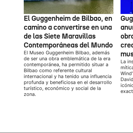
El Guggenheim de Bilbao, en
Gug
camino a convertirse en una
anu
de las Siete Maravillas
obr
Contemporáneas del Mundo
cre
El Museo Guggenheim Bilbao, además
mu
de ser una obra emblemática de la era
La in
contemporánea, ha permitido situar a
mític
Bilbao como referente cultural
Wind"
internacional y ha tenido una influencia
David
profunda y beneficiosa en el desarrollo
icóni
turístico, económico y social de la
exact
zona.