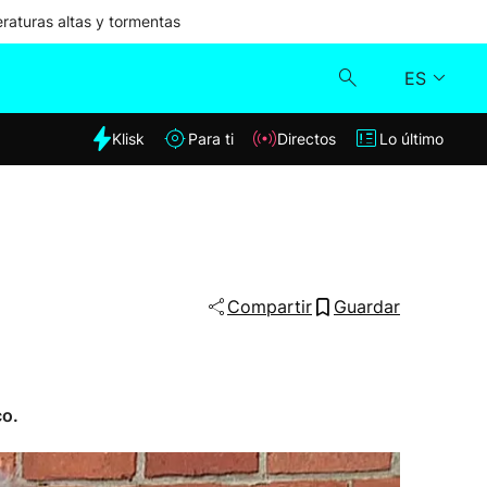
aturas altas y tormentas
ES
dia
Klisk
Para ti
Directos
Lo último
Klisk
Directos
Para ti
Compartir
Guardar
Lo último
co.