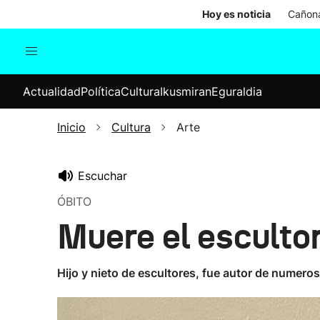
Hoy es noticia
Cañona
Actualidad
Política
Cul
Actualidad
Política
Cultura
Ikusmiran
Eguraldia
Sociedad
Elecciones
Economía
Inicio
Cultura
Arte
Internacional
Escuchar
ÓBITO
Muere el esculto
Hijo y nieto de escultores, fue autor de numero