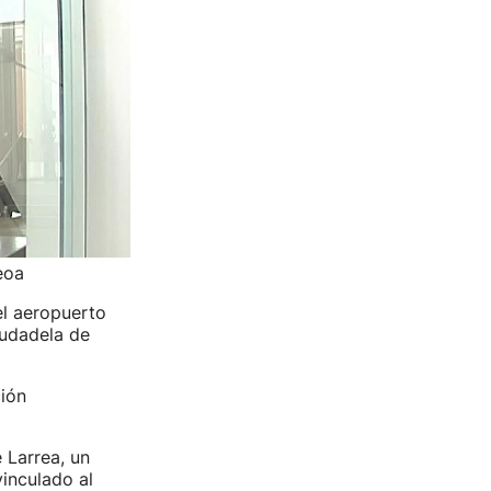
eoa
el aeropuerto
iudadela de
ción
 Larrea, un
inculado al