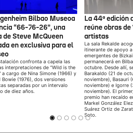
genheim Bilbao Museoa
La 44ª edición d
ncia “66-76-26”, una
reúne obras de
a de Steve McQueen
artistas
ada en exclusiva para el
La sala Rekalde acog
itinerante de apoyo a 
seo
emergentes de Bizkai
stalación confronta a capela las
permanecerá en Bilba
as interpretaciones de “Wild is the
octubre. Desde allí, s
 a cargo de Nina Simone (1966) y
Barakaldo (21 de oct
 Bowie (1976), dos versiones
noviembre), Basauri 
cas separadas por un intervalo
noviembre) e Igorre 
o de diez años.
noviembre). El primer
premio han recaído e
Markel González Elez
Suárez Ortiz de Zarat
Soto.