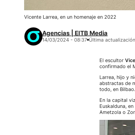
Vicente Larrea, en un homenaje en 2022
Agencias | EITB Media
14/03/2024 - 08:37
Última actualizació
El escultor
Vice
confirmado el M
Larrea, hijo y 
abstractas de m
todo, en Bilbao
En la capital v
Euskalduna, en 
Ametzola o Zor