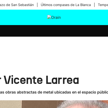
|
|
zo de San Sebastián
Últimos compases de La Blanca
Temper
tura
Ikusmiran
Egural
Salud
Tecnología
r Vicente Larrea
sas obras abstractas de metal ubicadas en el espacio públi