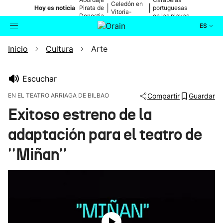
Celedón en
|
|
Hoy es noticia
Pirata de
portuguesas
Vitoria-
Donostia
en las playas
Gasteiz
ES
Inicio
Cultura
Arte
Actualidad
Buscador
Política
Escuchar
EN EL TEATRO ARRIAGA DE BILBAO
Compartir
Guardar
Cultura
Exitoso estreno de la
adaptación para el teatro de
Ikusmiran
''Miñan''
Eguraldia