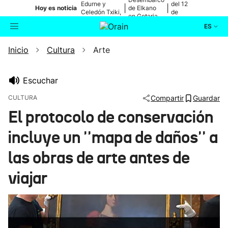
Edurne y
del 12
|
|
Hoy es noticia
de Elkano
Celedón Txiki,
de
en Getaria
en directo
agosto
ES
Inicio
Cultura
Arte
Actualidad
Buscador
Política
Escuchar
CULTURA
Compartir
Guardar
Cultura
El protocolo de conservación
incluye un ''mapa de daños'' a
Ikusmiran
las obras de arte antes de
Eguraldia
viajar