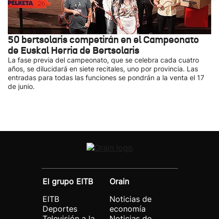
50 bertsolaris competirán en el Campeonato
de Euskal Herria de Bertsolaris
La fase previa del campeonato, que se celebra cada cuatro
años, se dilucidará en siete recitales, uno por provincia. Las
entradas para todas las funciones se pondrán a la venta el 17
de junio.
El grupo EITB
Orain
EITB
Noticias de
Deportes
economía
Televisión a la
Noticias de