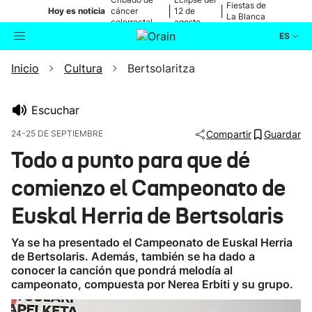
Fiestas de
|
|
Hoy es noticia
cáncer
12 de
La Blanca
colorrectal
agosto
ES
Inicio
Cultura
Bertsolaritza
Actualidad
Buscador
Política
Escuchar
24-25 DE SEPTIEMBRE
Compartir
Guardar
Cultura
Todo a punto para que dé
comienzo el Campeonato de
Ikusmiran
Euskal Herria de Bertsolaris
Eguraldia
Ya se ha presentado el Campeonato de Euskal Herria
de Bertsolaris. Además, también se ha dado a
conocer la canción que pondrá melodía al
campeonato, compuesta por Nerea Erbiti y su grupo.