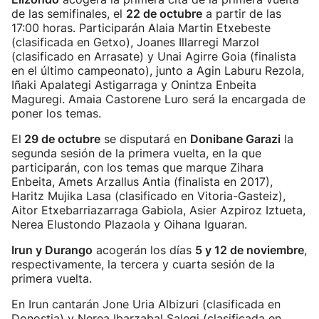
de las semifinales, el
22 de octubre
a partir de las
17:00 horas. Participarán Alaia Martin Etxebeste
(clasificada en Getxo), Joanes Illarregi Marzol
(clasificado en Arrasate) y Unai Agirre Goia (finalista
en el último campeonato), junto a Agin Laburu Rezola,
Iñaki Apalategi Astigarraga y Onintza Enbeita
Maguregi. Amaia Castorene Luro será la encargada de
poner los temas.
El
29 de octubre
se disputará en
Donibane Garazi
la
segunda sesión de la primera vuelta, en la que
participarán, con los temas que marque Zihara
Enbeita, Amets Arzallus Antia (finalista en 2017),
Haritz Mujika Lasa (clasificado en Vitoria-Gasteiz),
Aitor Etxebarriazarraga Gabiola, Asier Azpiroz Iztueta,
Nerea Elustondo Plazaola y Oihana Iguaran.
Irun y Durango
acogerán los días
5 y 12 de noviembre
,
respectivamente, la tercera y cuarta sesión de la
primera vuelta.
En Irun cantarán Jone Uria Albizuri (clasificada en
Donostia) y Nerea Ibarzabal Salegi (clasificada en