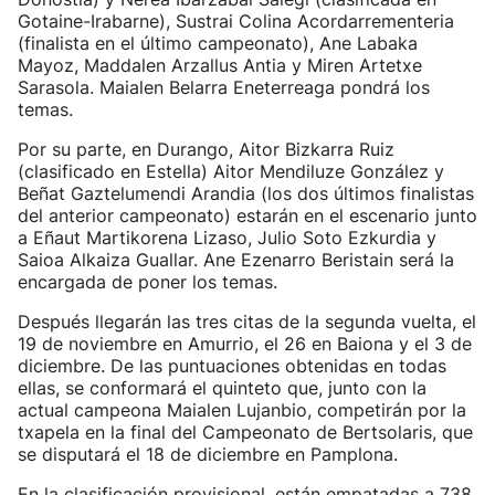
Gotaine-Irabarne), Sustrai Colina Acordarrementeria
(finalista en el último campeonato), Ane Labaka
Mayoz, Maddalen Arzallus Antia y Miren Artetxe
Sarasola. Maialen Belarra Eneterreaga pondrá los
temas.
Por su parte, en Durango, Aitor Bizkarra Ruiz
(clasificado en Estella) Aitor Mendiluze González y
Beñat Gaztelumendi Arandia (los dos últimos finalistas
del anterior campeonato) estarán en el escenario junto
a Eñaut Martikorena Lizaso, Julio Soto Ezkurdia y
Saioa Alkaiza Guallar. Ane Ezenarro Beristain será la
encargada de poner los temas.
Después llegarán las tres citas de la segunda vuelta, el
19 de noviembre en Amurrio, el 26 en Baiona y el 3 de
diciembre. De las puntuaciones obtenidas en todas
ellas, se conformará el quinteto que, junto con la
actual campeona Maialen Lujanbio, competirán por la
txapela en la final del Campeonato de Bertsolaris, que
se disputará el 18 de diciembre en Pamplona.
En la clasificación provisional, están empatadas a 738