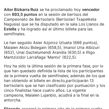
Aitor Bizkarra Ruiz
se ha proclamado hoy
vencedor
con
693,5 puntos
en la sesión de bertsos del
Campeonato de Bertsolaris (Bertsolari Txapelketa
Nagusia) que se ha disputado en la sala Los Llanos de
Estella
y ha logrado así el último billete para las
semifinales.
Le han seguido Asier Azpiroz Iztueta (666 puntos),
Maialen Akizu Bidegain (658,5), Imanol Uria Albizuri
(652), Unai Gaztelumendi Arandia (630,5) e Iñigo
Mantzizidor Larrañaga 'Mantxi' (622,5).
Hoy ha sido la última sesión de la primera fase, por lo
que han quedado definida la lista de los participantes
de la primera vuelta de semifinales; además de los que
han obtenido el billete en directo,participarán 13
bertsolaris que se han clasificado por puntuación y los
cinco finalistas hace cuatro años. La vigente
campeona, Maialen Lujanbio, acudirá a la final en la
antorcha.
Elizondo
acogerá la primera cita de la primera vuelta