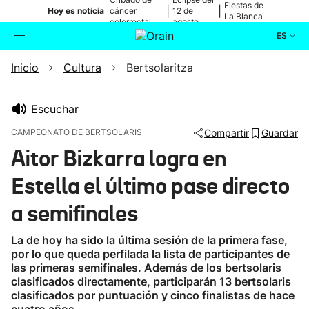
Fiestas de
|
|
Hoy es noticia
cáncer
12 de
La Blanca
colorrectal
agosto
ES
Inicio
Cultura
Bertsolaritza
Actualidad
Buscador
Política
Escuchar
CAMPEONATO DE BERTSOLARIS
Compartir
Guardar
Cultura
Aitor Bizkarra logra en
Estella el último pase directo
Ikusmiran
a semifinales
Eguraldia
La de hoy ha sido la última sesión de la primera fase,
por lo que queda perfilada la lista de participantes de
las primeras semifinales. Además de los bertsolaris
clasificados directamente, participarán 13 bertsolaris
clasificados por puntuación y cinco finalistas de hace