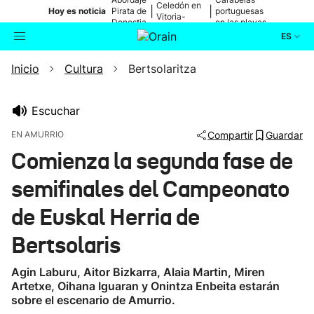
Celedón en
|
|
Hoy es noticia
Pirata de
portuguesas
Vitoria-
Donostia
en las playas
Gasteiz
ES
Inicio
Cultura
Bertsolaritza
Actualidad
Buscador
Política
Escuchar
EN AMURRIO
Compartir
Guardar
Cultura
Comienza la segunda fase de
semifinales del Campeonato
Ikusmiran
de Euskal Herria de
Eguraldia
Bertsolaris
Agin Laburu, Aitor Bizkarra, Alaia Martin, Miren
Artetxe, Oihana Iguaran y Onintza Enbeita estarán
sobre el escenario de Amurrio.