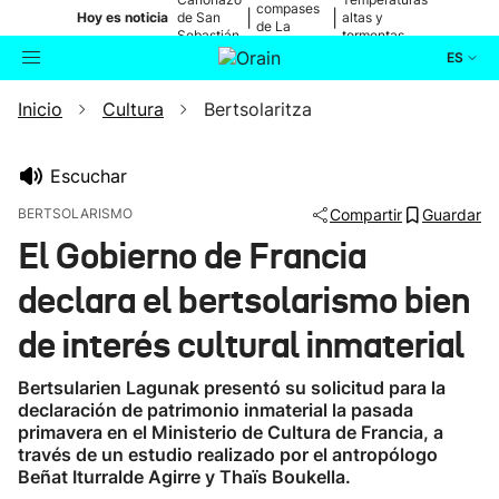
compases
|
|
Hoy es noticia
de San
altas y
de La
Sebastián
tormentas
Blanca
ES
Inicio
Cultura
Bertsolaritza
Actualidad
Buscador
Política
Escuchar
BERTSOLARISMO
Compartir
Guardar
Cultura
El Gobierno de Francia
declara el bertsolarismo bien
Ikusmiran
de interés cultural inmaterial
Eguraldia
Bertsularien Lagunak presentó su solicitud para la
declaración de patrimonio inmaterial la pasada
primavera en el Ministerio de Cultura de Francia, a
través de un estudio realizado por el antropólogo
Beñat Iturralde Agirre y Thaïs Boukella.