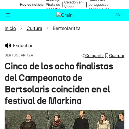
Celedón en
|
|
Hoy es noticia
Pirata de
portuguesas
Vitoria-
Donostia
en las playas
Gasteiz
ES
Inicio
Cultura
Bertsolaritza
Actualidad
Buscador
Política
Escuchar
BERTSOLARITZA
Compartir
Guardar
Cultura
Cinco de los ocho finalistas
del Campeonato de
Ikusmiran
Bertsolaris coinciden en el
Eguraldia
festival de Markina