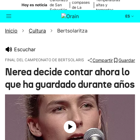
compases
|
|
Hoy es noticia
de San
altas y
de La
Sebastián
tormentas
Blanca
ES
Inicio
Cultura
Bertsolaritza
Actualidad
Buscador
Política
Escuchar
FINAL DEL CAMPEONATO DE BERTSOLARIS
Compartir
Guardar
Cultura
Nerea decide contar ahora lo
que ha guardado durante años
Ikusmiran
Eguraldia