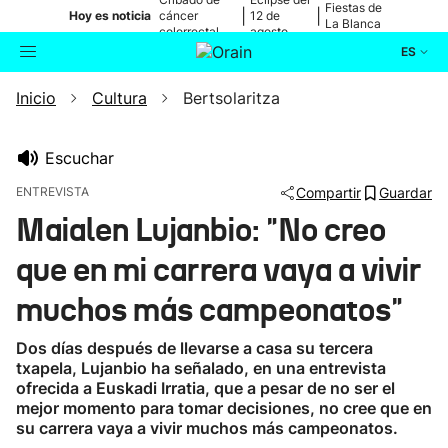
Fiestas de
|
|
Hoy es noticia
cáncer
12 de
La Blanca
colorrectal
agosto
ES
Inicio
Cultura
Bertsolaritza
Actualidad
Buscador
Política
Escuchar
ENTREVISTA
Compartir
Guardar
Cultura
Maialen Lujanbio: "No creo
que en mi carrera vaya a vivir
Ikusmiran
muchos más campeonatos"
Eguraldia
Dos días después de llevarse a casa su tercera
txapela, Lujanbio ha señalado, en una entrevista
ofrecida a Euskadi Irratia, que a pesar de no ser el
mejor momento para tomar decisiones, no cree que en
su carrera vaya a vivir muchos más campeonatos.