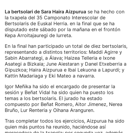
La bertsolari de Sara Haira Aizpurua
se ha hecho con
la txapela del 35 Camponato Interescolar de
Bertsolaris de Euskal Herria. en la final que se ha
disputado este sábado por la mañana en el frontón
Kepa Arroitajauregi de Iurreta.
En la final han participado un total de diez bertsolaris,
representando a distintos territorios: Maddi Agirre y
Sabin Abarrategi, a Álava; Haizea Telleria e Ixone
Asategi a Bizkaia; June Aiestaran y Danel Etxeberria a
Gipuzkoa; Haira Aizpurua e Ibai Lekuona a Lapurdi; y
Kattin Madariaga y Eki Mateo a navarra.
Igor Meñika ha sido el encargado de presentar la
sesión y Beñat Vidal ha sido quien ha puesto los
temas a los bertsolaris. El jurado ha estado
compuesto por Beñat Romero, Aitor Jimenez, Nerea
Bruño, Lur Renteria y Oihana Aranguren.
Tras completar todos los ejercicios, Aizpurua ha sido
quien más puntos ha reunido, haciéndose así
merecedora de la txapela; por segunda vez, además,