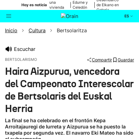
una
Edurne y
|
|
Hoy es noticia
de Elkano en
vivienda
Celedón
Getaria
de Bilbao
Txiki
ES
Inicio
Cultura
Bertsolaritza
Actualidad
Buscador
Política
Escuchar
BERTSOLARISMO
Compartir
Guardar
Cultura
Haira Aizpurua, vencedora
del Campeonato Interescolar
Ikusmiran
de Bertsolaris del Euskal
Eguraldia
Herria
La final se ha celebrado en el frontón Kepa
Arroitajauregi de Iurreta y Aizpurua se ha puesto la
txapela por segunda vez. El navarro Eki Mateo ha sido