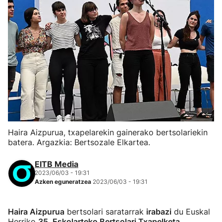
Haira Aizpurua, txapelarekin gainerako bertsolariekin
batera. Argazkia: Bertsozale Elkartea.
EITB Media
2023/06/03 - 19:31
Azken eguneratzea
2023/06/03 - 19:31
Haira Aizpurua
bertsolari saratarrak
irabazi
du Euskal
Herriko
35. Eskolarteko Bertsolari Txapelketa
,