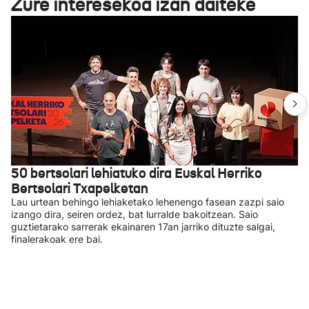
Zure interesekoa izan daiteke
50 bertsolari lehiatuko dira Euskal Herriko
Bertsolari Txapelketan
Lau urtean behingo lehiaketako lehenengo fasean zazpi saio
izango dira, seiren ordez, bat lurralde bakoitzean. Saio
guztietarako sarrerak ekainaren 17an jarriko dituzte salgai,
finalerakoak ere bai.