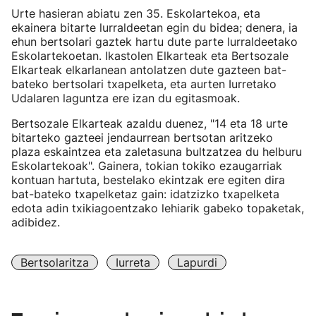
Urte hasieran abiatu zen 35. Eskolartekoa, eta
ekainera bitarte lurraldeetan egin du bidea; denera, ia
ehun bertsolari gaztek hartu dute parte lurraldeetako
Eskolartekoetan. Ikastolen Elkarteak eta Bertsozale
Elkarteak elkarlanean antolatzen dute gazteen bat-
bateko bertsolari txapelketa, eta aurten Iurretako
Udalaren laguntza ere izan du egitasmoak.
Bertsozale Elkarteak azaldu duenez, "14 eta 18 urte
bitarteko gazteei jendaurrean bertsotan aritzeko
plaza eskaintzea eta zaletasuna bultzatzea du helburu
Eskolartekoak". Gainera, tokian tokiko ezaugarriak
kontuan hartuta, bestelako ekintzak ere egiten dira
bat-bateko txapelketaz gain: idatzizko txapelketa
edota adin txikiagoentzako lehiarik gabeko topaketak,
adibidez.
Bertsolaritza
Iurreta
Lapurdi