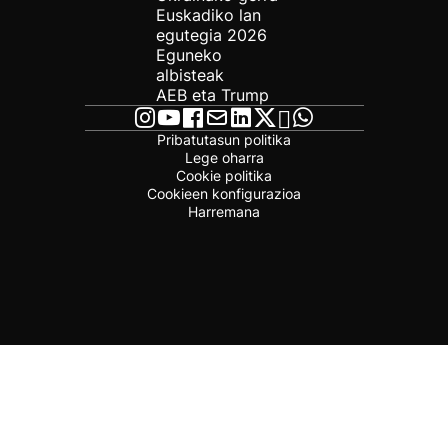
Euskadiko lan
egutegia 2026
Eguneko
albisteak
AEB eta Trump
Pribatutasun politika
Lege oharra
Cookie politika
Cookieen konfigurazioa
Harremana