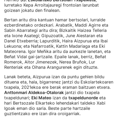
Iurretako Kepa Arroitajauregi frontoian larunbat
goizean jokatu den finalean.
Bertan aritu dira kantuan hamar bertsolari, lurralde
ezberdinetako ordezkari. Arabatik, Maddi Agirre eta
Sabin Abarrategi aritu dira; Bizkaitik Haizea Telleria
eta Ixone Asategi; Gipuzoatik, June Aiestaran eta
Danel Etxeberria; Lapurditik, Haira Aizpurua eta Ibai
Lekuona; eta Nafarroatik, Kattin Madariaga eta Eki
Mateorena. Igor Meñika aritu da aurkezle lanetan, eta
Beñat Vidal gai-jartzaile. Epaile lanak, berriz, Beñat
Romerok, Aitor Jimenezek, Nerea Bruñok, Lur
Renteriak eta Oihana Arangurenek egin dituzte.
Lanak beteta, Aizpurua izan da puntu gehien bildu
dituena eta, hala, bigarrenez jantzi du Eskolartekoaren
txapela, 2021ekoa ere berak eraman baitzuen etxera.
Anttonmari Aldekoa-Otalorak
jantzi dio txapela
txapeldunari;
Eki Mateo
izan da
txapeldunorde
eta
hari Bertsozale Elkarteko lehendakari taldeko Xabi
Igoak eman dio saria. Beste parte hartzaile
guztientzako ere izan dira oroigarriak.