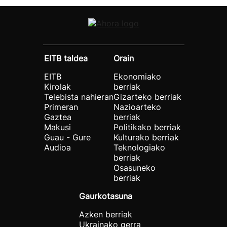
EITB taldea
Orain
EITB
Ekonomiako
Kirolak
berriak
Telebista nahieran
Gizarteko berriak
Primeran
Nazioarteko
Gaztea
berriak
Makusi
Politikako berriak
Guau - Gure
Kulturako berriak
Audioa
Teknologiako
berriak
Osasuneko
berriak
Gaurkotasuna
Azken berriak
Ukrainako gerra