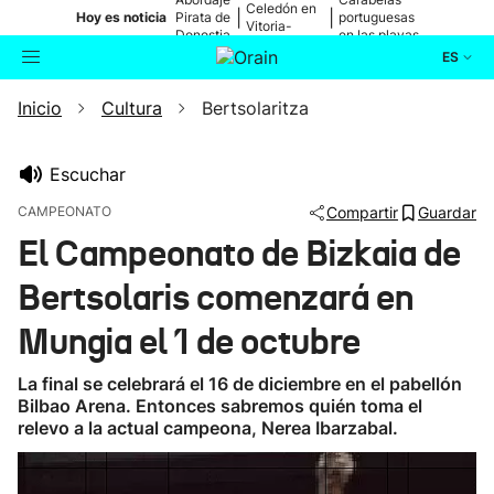
Celedón en
|
|
Hoy es noticia
Pirata de
portuguesas
Vitoria-
Donostia
en las playas
Gasteiz
ES
Inicio
Cultura
Bertsolaritza
Actualidad
Buscador
Política
Escuchar
CAMPEONATO
Compartir
Guardar
Cultura
El Campeonato de Bizkaia de
Bertsolaris comenzará en
Ikusmiran
Mungia el 1 de octubre
Eguraldia
La final se celebrará el 16 de diciembre en el pabellón
Bilbao Arena. Entonces sabremos quién toma el
relevo a la actual campeona, Nerea Ibarzabal.