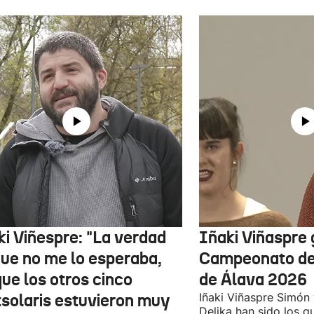
ki Viñespre: "La verdad
Iñaki Viñaspre 
que no me lo esperaba,
Campeonato de 
ue los otros cinco
de Álava 2026
tsolaris estuvieron muy
Iñaki Viñaspre Simón
Delika han sido los 