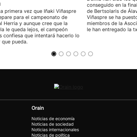
n
conseguido en la fin
la primera vez que Iñaki Viñaspre
de Bertsolaris de Álav
epare para el campeonato de
Viñaspre se ha puesto
l Herria y aunque cree que la
miembros de la Asoc
la le queda lejos, el campeón
le han entregado la t
s confiesa que intentará hacerlo lo
 que pueda.
Orain
Noticias de economía
Noticias de sociedad
Noticias internacionales
Noticias de política