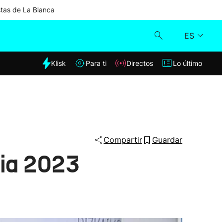
stas de La Blanca
ES
dia
Klisk
Para ti
Directos
Lo último
Klisk
Directos
Para ti
Compartir
Guardar
aia 2023
Lo último