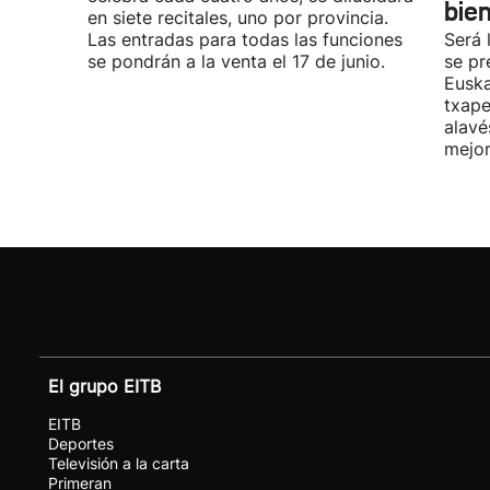
bie
en siete recitales, uno por provincia.
Las entradas para todas las funciones
Será 
se pondrán a la venta el 17 de junio.
se pr
Euska
txape
alavé
mejor
El grupo EITB
EITB
Deportes
Televisión a la carta
Primeran