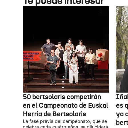
Te puede interesar
50 bertsolaris competirán
Iña
en el Campeonato de Euskal
es 
Herria de Bertsolaris
ya q
La fase previa del campeonato, que se
ber
celebra cada cuatro años, se dilucidará