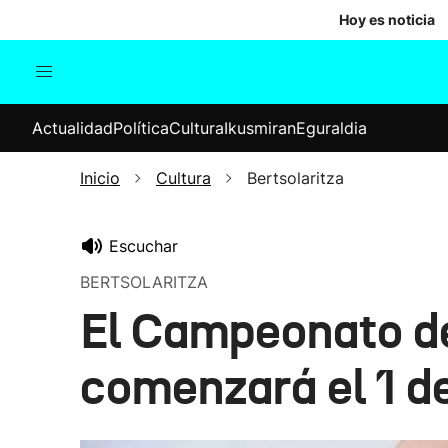
Hoy es noticia
Actualidad
Política
Cul
Actualidad
Política
Cultura
Ikusmiran
Eguraldia
Sociedad
Elecciones
Economía
Inicio
Cultura
Bertsolaritza
Internacional
Escuchar
BERTSOLARITZA
El Campeonato de
comenzará el 1 d