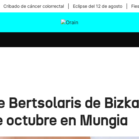
|
|
Cribado de cáncer colorrectal
Eclipse del 12 de agosto
Fie
tura
Ikusmiran
Egural
Salud
Tecnología
 Bertsolaris de Bizk
e octubre en Mungia