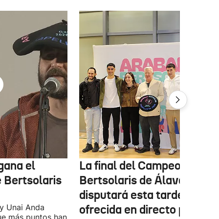
gana el
La final del Campeonato d
Bertsolaris
Bertsolaris de Álava se
disputará esta tarde y será
 y Unai Anda
ofrecida en directo por el
que más puntos han