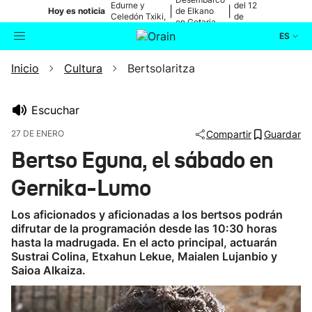
Edurne y
del 12
|
|
Hoy es noticia
de Elkano
Celedón Txiki,
de
en Getaria
en directo
agosto
ES
Inicio
Cultura
Bertsolaritza
Actualidad
Buscador
Política
Escuchar
27 DE ENERO
Compartir
Guardar
Cultura
Bertso Eguna, el sábado en
Gernika-Lumo
Ikusmiran
Los aficionados y aficionadas a los bertsos podrán
Eguraldia
difrutar de la programación desde las 10:30 horas
hasta la madrugada. En el acto principal, actuarán
Sustrai Colina, Etxahun Lekue, Maialen Lujanbio y
Saioa Alkaiza.